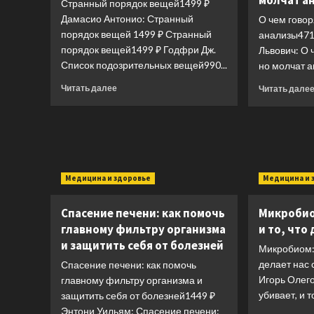
молчат а
Странный порядок вещей1499 ₽
Дамасио Антонио: Странный
О чем говор
порядок вещей 1499 ₽ Странный
анализы471
порядок вещей1499 ₽ Годфри Дж.
Львович: О 
Список подозрительных вещей990...
но молчат а
Прочитать
Читать далее
Читать дале
больше
о
Странный
порядок
вещей
Медицина и здоровье
Медицина и 
Спасение печени: как помочь
Микробиом
главному фильтру организма
и то, что
и защитить себя от болезней
Микробиом: т
делает нас
Спасение печени: как помочь
Игорь Олего
главному фильтру организма и
убивает, и то,
защитить себя от болезней1449 ₽
Энтони Уильям: Спасение печени: