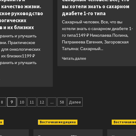
до
 качество жизни.
вы хотели знать о сахарном
полезных
врача.
книг
История
ское руководство
диабете 1-го типа
для
медицины
логических
Сахарный человек. Все, что вы
здоровья
с
 и их близких
хотели знать о сахарном диабете 1-
мозга
древности
(ИК)
го типа1149 ₽ Николаева Полина,
до
ранить и улучшить
наших
Патракеева Евгения, Загоровская
зни. Практическое
дней
Татьяна: Сахарный...
 для онкологических
 их близких1199 ₽
Прочитать
Читать далее
ранить и улучшить
больше
о
Сахарный
Прочитать
е
человек.
больше
Все,
о
что
Живём!
вы
Сохранить
8
9
10
11
12
…
58
Далее
хотели
и
знать
улучшить
о
качество
сахарном
а
Восточная медицина
Восточная м
жизни.
диабете
Практическое
1-
руководство