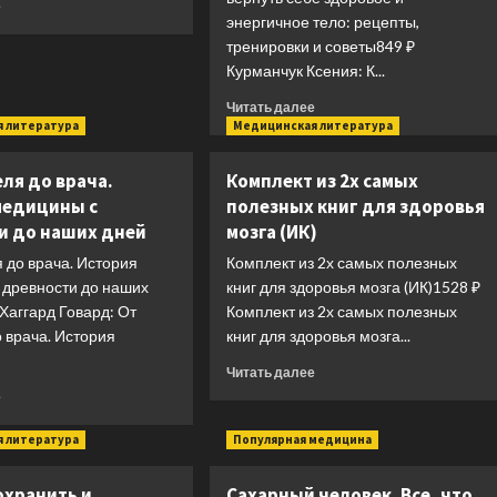
Прочитать
е
энергичное тело: рецепты,
больше
о
тренировки и советы849 ₽
Микробиом:
Курманчук Ксения: К...
то,
Прочитать
Читать далее
что
больше
 литература
Медицинская литература
убивает,
о
и
К
то,
ля до врача.
Комплект из 2х самых
телу
что
медицины с
полезных книг для здоровья
—
делает
и до наших дней
мозга (ИК)
бережно.
нас
Мягкий
сильнее
 до врача. История
Комплект из 2х самых полезных
способ
 древности до наших
книг для здоровья мозга (ИК)1528 ₽
вернуть
Хаггард Говард: От
Комплект из 2х самых полезных
себе
 врача. История
книг для здоровья мозга...
здоровое
и
Прочитать
Читать далее
энергичное
больше
Прочитать
е
тело:
о
больше
рецепты,
Комплект
о
 литература
Популярная медицина
тренировки
из
От
и
2х
целителя
советы
охранить и
Сахарный человек. Все, что
самых