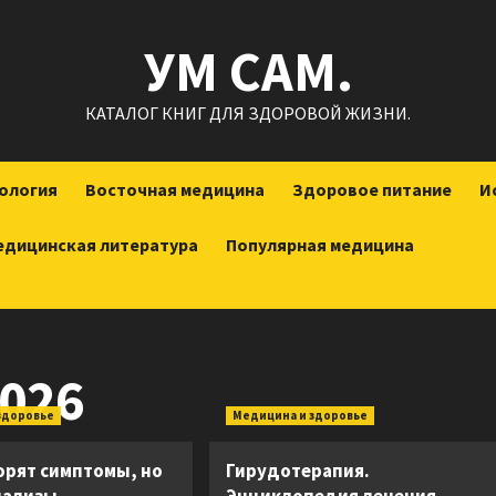
УМ САМ.
КАТАЛОГ КНИГ ДЛЯ ЗДОРОВОЙ ЖИЗНИ.
ология
Восточная медицина
Здоровое питание
И
едицинская литература
Популярная медицина
026
здоровье
Медицина и здоровье
орят симптомы, но
Гирудотерапия.