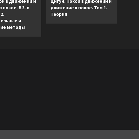
ой в движении и
Цигун. Покой в движении и
 покое. В 3-х
движение в покое. Том 1.
2.
Теория
ельные и
ие методы