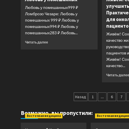
"Психология
улучшить
и
Любовь у помешанных999 ₽
Практиче
психотерапия:
Ломброзо Чезаре: Любовь у
большая
для онко
помешанных 999 ₽ Любовь у
книга"
пациентов
помешанных994 ₽ Любовь у
(из
помешанных283 ₽ Любовь...
Живём! Сох
3
книг)
качество жи
Прочитать
Читать далее
руководство
больше
о
пациентов и
Любовь
Живём! Сох
у
качество...
помешанных
Читать дале
Пагинация
Назад
1
…
6
7
записей
Возможно, вы пропустили:
Восточная медицина
Восточная медицин