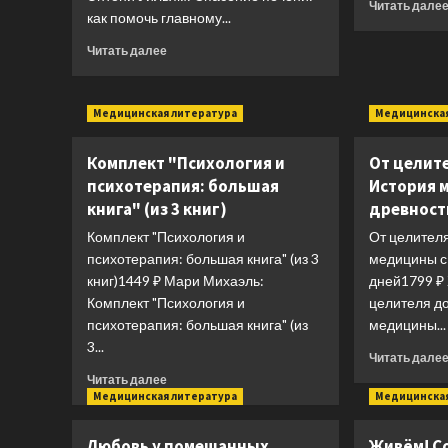
Читать дале
как помочь главному...
Прочитать
Читать далее
больше
о
Спасение
Медицинская литература
Медицинская
печени:
как
Комплект "Психология и
От целите
помочь
главному
психотерапия: большая
История 
фильтру
книга" (из 3 книг)
древност
организма
Комплект "Психология и
От целителя
и
защитить
психотерапия: большая книга" (из 3
медицины с
себя
книг)1449 ₽ Мари Михаэль:
дней1799 ₽ 
от
Комплект "Психология и
целителя до
болезней
психотерапия: большая книга" (из
медицины...
3...
Читать дале
Прочитать
Читать далее
больше
Медицинская литература
Медицинская
о
Комплект
Любовь у помешанных
Живём! С