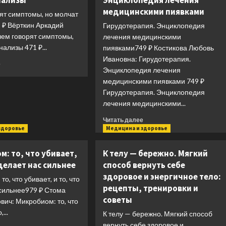
нализы
Энциклопедия лечения
медицинскими пиявками
ят симптомы, но молчат
 ₽ Вёрткин Аркадий
Гирудотерапия. Энциклопедия
чем говорят симптомы,
лечения медицинскими
нализы 471 ₽...
пиявками749 ₽ Костикова Любовь
Ивановна: Гирудотерапия.
Прочитать
е
Энциклопедия лечения
больше
медицинскими пиявками 749 ₽
о
О
Гирудотерапия. Энциклопедия
чем
лечения медицинскими...
говорят
Прочитать
симптомы,
Читать далее
больше
здоровье
Медицина и здоровье
но
о
молчат
Гирудотерапия.
анализы
: то, что убивает,
К телу — бережно. Мягкий
Энциклопедия
 делает нас сильнее
способ вернуть себе
лечения
здоровое и энергичное тело:
медицинскими
о, что убивает, и то, что
пиявками
рецепты, тренировки и
 сильнее979 ₽ Стома
советы
вич: Микробиом: то, что
...
К телу — бережно. Мягкий способ
вернуть себе здоровое и