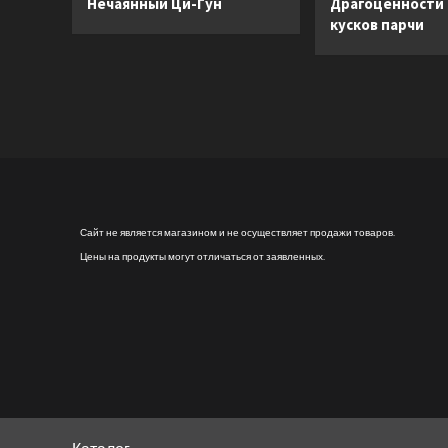
Нечаянный Ци-Гун
Драгоценности
кусков парчи
Сайт не является магазином и не осуществляет продажи товаров.
Цены на продукты могут отличаться от заявленных.