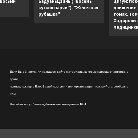
 Восьми
Бадуаньцзинь ("Восемь
Цигун: пок
го
для
кусков парчи"). "Железная
движение в
типа
онкологических
рубашка"
томах. Том 
пациентов
Оздоровит
и
медицинск
их
близких
Если Вы обнаружили на нашем сайте материалы, которые нарушают авторские
права,
принадлежащие Вам, Вашей компании или организации, пожалуйста, сообщите
нам.
На сайте могут быть опубликованы материалы 18+!