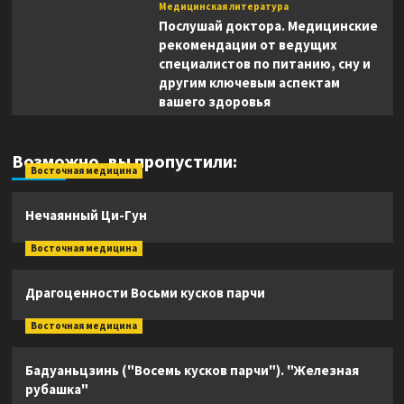
Медицинская литература
Послушай доктора. Медицинские
рекомендации от ведущих
специалистов по питанию, сну и
другим ключевым аспектам
вашего здоровья
Возможно, вы пропустили:
Восточная медицина
Нечаянный Ци-Гун
Восточная медицина
Драгоценности Восьми кусков парчи
Восточная медицина
Бадуаньцзинь ("Восемь кусков парчи"). "Железная
рубашка"