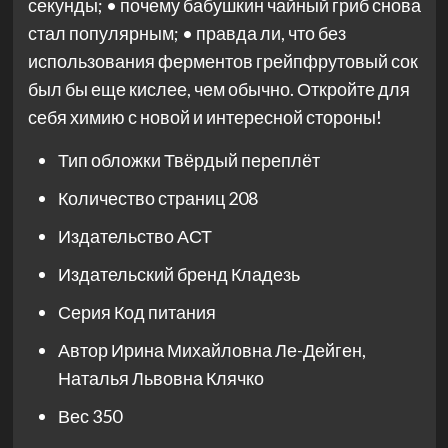
секунды; • почему бабушкин чайный гриб снова
стал популярным; • правда ли, что без
использования ферментов грейпфрутовый сок
был бы еще кислее, чем обычно. Откройте для
себя химию с новой и интересной стороны!
Тип обложки
Твёрдый переплёт
Количество страниц
208
Издательство
АСТ
Издательский бренд
Кладезь
Серия
Код питания
Автор
Ирина Михайловна Ле-Дейген,
Наталья Львовна Клячко
Вес
350