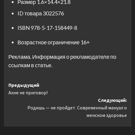
Размер
1.6×14.4×21.8
ID товара
3022576
ISBN
978-5-17-158449-8
Возрастное ограничение
16+
Реклама. Информация о рекламодателе по
ссылкам в статье.
Навигация
Предыдущий
Акне не приговор!
записи
Следующий:
Родишь — не пройдет. Современный мануал о
женском здоровье