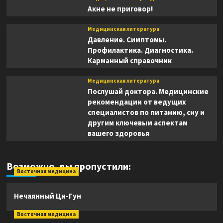
Акне не приговор!
Медицинская литература
Давление. Симптомы.
Профилактика. Диагностика.
Карманный справочник
Медицинская литература
Послушай доктора. Медицинские
рекомендации от ведущих
специалистов по питанию, сну и
другим ключевым аспектам
вашего здоровья
Возможно, вы пропустили:
Восточная медицина
Нечаянный Ци-Гун
Восточная медицина