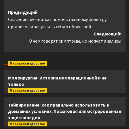
Навигация
Предыдущий
Спасение печени: как помочь главному фильтру
записи
организма и защитить себя от болезней
Следующий:
О чем говорят симптомы, но молчат анализы
Медицина и здоровье
Моя хирургия: Истории из операционной и не
только
Медицина и здоровье
Тейпирование: как правильно использовать в
домашних условиях. Пошаговая иллюстрированная
энциклопедия
Медицина и здоровье