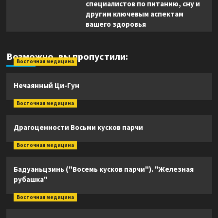
специалистов по питанию, сну и
другим ключевым аспектам
вашего здоровья
Возможно, вы пропустили:
Восточная медицина
Нечаянный Ци-Гун
Восточная медицина
Драгоценности Восьми кусков парчи
Восточная медицина
Бадуаньцзинь ("Восемь кусков парчи"). "Железная
рубашка"
Восточная медицина