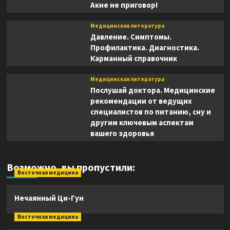
Акне не приговор!
Медицинская литература
Давление. Симптомы.
Профилактика. Диагностика.
Карманный справочник
Медицинская литература
Послушай доктора. Медицинские
рекомендации от ведущих
специалистов по питанию, сну и
другим ключевым аспектам
вашего здоровья
Возможно, вы пропустили:
Восточная медицина
Нечаянный Ци-Гун
Восточная медицина