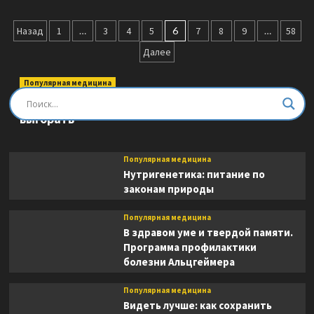
о
Кровь
Пагинация
незнакомцев.
Назад
1
…
3
4
5
6
7
8
9
…
58
Настоящие
записей
Далее
истории
из
отделения
Популярная медицина
неотложной
Быть врачом. Как помогать, развиваться и не
помощи
выгорать
Популярная медицина
Нутригенетика: питание по
законам природы
Популярная медицина
В здравом уме и твердой памяти.
Программа профилактики
болезни Альцгеймера
Популярная медицина
Видеть лучше: как сохранить