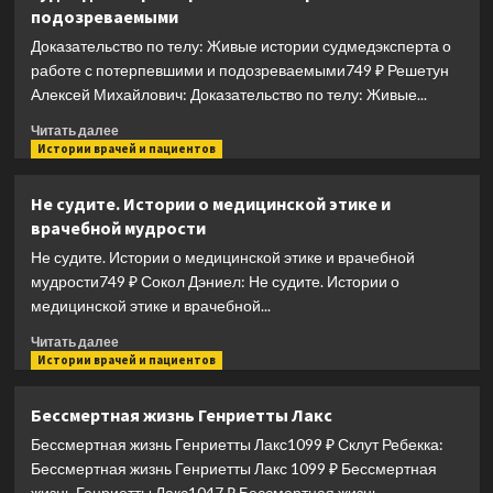
подозреваемыми
жизни,
или
Доказательство по телу: Живые истории судмедэксперта о
Секреты
работе с потерпевшими и подозреваемыми749 ₽ Решетун
здорового
Алексей Михайлович: Доказательство по телу: Живые...
долголетия
Прочитать
Читать далее
больше
Истории врачей и пациентов
о
Доказательство
Не судите. Истории о медицинской этике и
по
врачебной мудрости
телу:
Живые
Не судите. Истории о медицинской этике и врачебной
истории
мудрости749 ₽ Сокол Дэниел: Не судите. Истории о
судмедэксперта
медицинской этике и врачебной...
о
работе
Прочитать
Читать далее
с
больше
Истории врачей и пациентов
потерпевшими
о
и
Не
Бессмертная жизнь Генриетты Лакс
подозреваемыми
судите.
Бессмертная жизнь Генриетты Лакс1099 ₽ Склут Ребекка:
Истории
о
Бессмертная жизнь Генриетты Лакс 1099 ₽ Бессмертная
медицинской
жизнь Генриетты Лакс1047 ₽ Бессмертная жизнь...