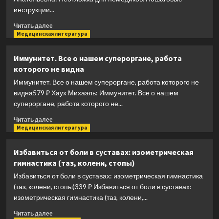
инструкции...
Прочитать
Читать далее
больше
Медицинская литература
о
Неотложка
Иммунитет. Все о нашем супероргане, работа
для
которого не видна
немедиков.
Пошаговые
Иммунитет. Все о нашем супероргане, работа которого не
инструкции
видна579 ₽ Хаух Михаэль: Иммунитет. Все о нашем
по
супероргане, работа которого не...
оказанию
помощи
Прочитать
Читать далее
от
больше
Медицинская литература
врача
о
скорой
Иммунитет.
Избавиться от боли в суставах: изометрическая
Все
гимнастика (таз, колени, стопы)
о
нашем
Избавиться от боли в суставах: изометрическая гимнастика
супероргане,
(таз, колени, стопы)339 ₽ Избавиться от боли в суставах:
работа
изометрическая гимнастика (таз, колени,...
которого
не
Прочитать
Читать далее