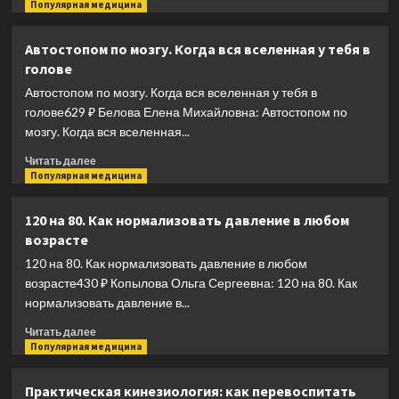
видна
больше
Популярная медицина
о
Избавиться
Автостопом по мозгу. Когда вся вселенная у тебя в
от
голове
боли
в
Автостопом по мозгу. Когда вся вселенная у тебя в
суставах:
голове629 ₽ Белова Елена Михайловна: Автостопом по
изометрическая
мозгу. Когда вся вселенная...
гимнастика
(таз,
Прочитать
Читать далее
колени,
больше
Популярная медицина
стопы)
о
Автостопом
120 на 80. Как нормализовать давление в любом
по
возрасте
мозгу.
Когда
120 на 80. Как нормализовать давление в любом
вся
возрасте430 ₽ Копылова Ольга Сергеевна: 120 на 80. Как
вселенная
нормализовать давление в...
у
тебя
Прочитать
Читать далее
в
больше
Популярная медицина
голове
о
120
Практическая кинезиология: как перевоспитать
на