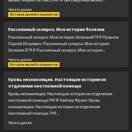
этике
Прочитать
и
Читать далее
больше
Истории врачей и пациентов
врачебной
о
мудрости
Бессмертная
Рассеянный склероз. Моя история болезни
жизнь
Рассеянный склероз. Моя история болезни879 ₽ Пузанов
Генриетты
Лакс
Сергей Игоревич: Рассеянный склероз. Моя история
болезни 879 ₽ Рассеянный склероз. Моя история...
Прочитать
Читать далее
больше
Истории врачей и пациентов
о
Рассеянный
Кровь незнакомцев. Настоящие истории из
склероз.
отделения неотложной помощи
Моя
история
Кровь незнакомцев. Настоящие истории из отделения
болезни
неотложной помощи749 ₽ Хайлер Фрэнк: Кровь
незнакомцев. Настоящие истории из отделения
неотложной помощи 749...
Прочитать
Читать далее
больше