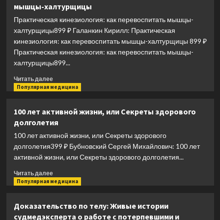
мышцы-халтурщицы
80.
Как
Практическая кинезиология: как перевоспитать мышцы-
нормализовать
халтурщицы899 ₽ Галанкин Кирилл: Практическая
давление
кинезиология: как перевоспитать мышцы-халтурщицы 899 ₽
в
Практическая кинезиология: как перевоспитать мышцы-
любом
халтурщицы899...
возрасте
Прочитать
Читать далее
больше
Популярная медицина
о
Практическая
100 лет активной жизни, или Секреты здорового
кинезиология:
долголетия
как
перевоспитать
100 лет активной жизни, или Секреты здорового
мышцы-
долголетия399 ₽ Бубновский Сергей Михайлович: 100 лет
халтурщицы
активной жизни, или Секреты здорового долголетия...
Прочитать
Читать далее
больше
Популярная медицина
о
100
Доказательство по телу: Живые истории
лет
судмедэксперта о работе с потерпевшими и
активной