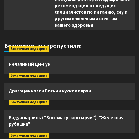
рекомендации от ведущих
специалистов по питанию, сну и
другим ключевым аспектам
вашего здоровья
Возможно, вы пропустили:
Восточная медицина
Нечаянный Ци-Гун
Восточная медицина
Драгоценности Восьми кусков парчи
Восточная медицина
Бадуаньцзинь ("Восемь кусков парчи"). "Железная
рубашка"
Восточная медицина