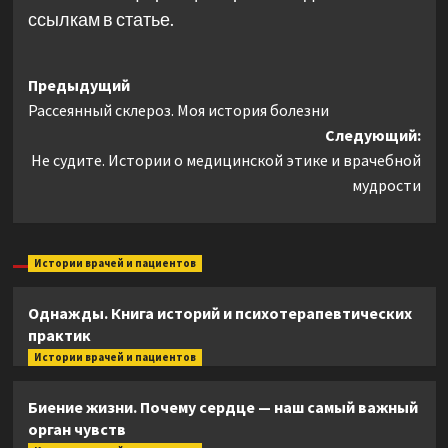
ссылкам в статье.
Навигация
Предыдущий
Рассеянный склероз. Моя история болезни
записи
Следующий:
Не судите. Истории о медицинской этике и врачебной
мудрости
Истории врачей и пациентов
Однажды. Книга историй и психотерапевтических
практик
Истории врачей и пациентов
Биение жизни. Почему сердце — наш самый важный
орган чувств