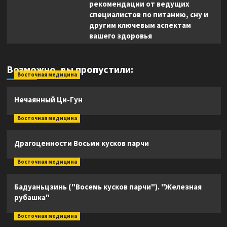
рекомендации от ведущих
специалистов по питанию, сну и
другим ключевым аспектам
вашего здоровья
Возможно, вы пропустили:
Восточная медицина
Нечаянный Ци-Гун
Восточная медицина
Драгоценности Восьми кусков парчи
Восточная медицина
Бадуаньцзинь ("Восемь кусков парчи"). "Железная
рубашка"
Восточная медицина