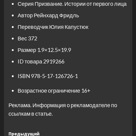
Серия
Призвание. Истории от первого лица
Автор
Рейнхард Фридль
Переводчик
Юлия Капустюк
Вес
372
Размер
1.9×12.5×19.9
ID товара
2919266
ISBN
978-5-17-126726-1
Возрастное ограничение
16+
Реклама. Информация о рекламодателе по
ссылкам в статье.
Навигация
Предыдущий