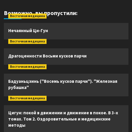
Возможно, вы пропустили:
Восточная медицина
Нечаянный Ци-Гун
Восточная медицина
Драгоценности Восьми кусков парчи
Восточная медицина
Бадуаньцзинь ("Восемь кусков парчи"). "Железная
рубашка"
Восточная медицина
Цигун: покой в движении и движение в покое. В 3-х
томах. Том 2. Оздоровительные и медицинские
методы