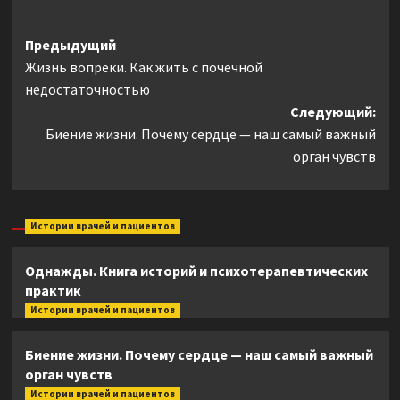
Навигация
Предыдущий
Жизнь вопреки. Как жить с почечной
записи
недостаточностью
Следующий:
Биение жизни. Почему сердце — наш самый важный
орган чувств
Истории врачей и пациентов
Однажды. Книга историй и психотерапевтических
практик
Истории врачей и пациентов
Биение жизни. Почему сердце — наш самый важный
орган чувств
Истории врачей и пациентов