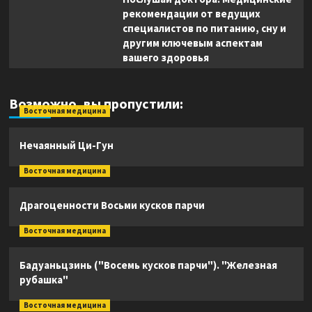
рекомендации от ведущих
специалистов по питанию, сну и
другим ключевым аспектам
вашего здоровья
Возможно, вы пропустили:
Восточная медицина
Нечаянный Ци-Гун
Восточная медицина
Драгоценности Восьми кусков парчи
Восточная медицина
Бадуаньцзинь ("Восемь кусков парчи"). "Железная
рубашка"
Восточная медицина