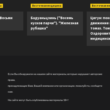
начинающих
движение
а
Восточная медицина
Восточная м
и
в
практикующих
покое.
врачей
В
 Восьми
Бадуаньцзинь ("Восемь
Цигун: пок
3-
кусков парчи"). "Железная
движение в
х
рубашка"
томах. Том 
томах.
Оздоровит
Том
медицинск
3.
Оздоровительные
и
медицинские
методы
(окончание)
Если Вы обнаружили на нашем сайте материалы, которые нарушают авторские
права,
принадлежащие Вам, Вашей компании или организации, пожалуйста, сообщите
нам.
На сайте могут быть опубликованы материалы 18+!