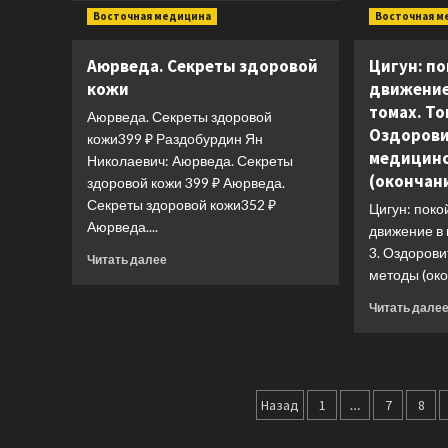
о
Восточная медицина
Восточная м
Меняем
пищевое
Аюрведа. Секреты здоровой
Цигун: по
поведение!
кожи
движение 
Худеем
вместе
томах. То
Аюрведа. Секреты здоровой
Оздорови
кожи399 ₽ Раздобурдин Ян
медицинс
Николаевич: Аюрведа. Секреты
(окончан
здоровой кожи 399 ₽ Аюрведа.
Секреты здоровой кожи352 ₽
Цигун: поко
Аюрведа....
движение в 
3. Оздоров
Прочитать
Читать далее
методы (око
больше
о
Читать дале
Аюрведа.
Секреты
здоровой
кожи
Пагинация
Назад
1
…
7
8
записей