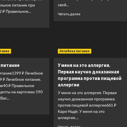
свой...
ильное питание при
 ₽ Правильное...
Прочитать
Читать далее
больше
Прочитать
е
о
больше
Основы
о
макробиотики
Правильное
питание
при
итание
Лечебное питание
аллергии
 питание
У меня на это аллергия.
Первая научно доказанная
итание1399 ₽ Лечебное
программа против пищевой
9 ₽ Лечебное питание.
аллергии
зе40 ₽ Правильное
цепты на карточках 590
У меня на это аллергия. Первая
Вас...
научно доказанная программа
против пищевой аллергии661 ₽
Прочитать
е
Кари Надё: У меня на это
больше
о
аллергия....
Лечебное
Прочитать
Читать далее