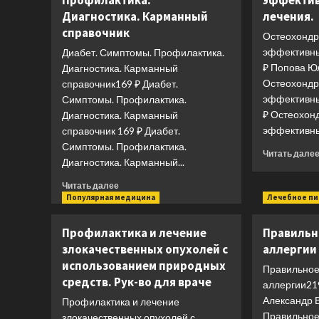
Профилактика.
эффекти
Диагностика. Карманный
лечения.
справочник
Остеохондр
эффективны
Диабет. Симптомы. Профилактика.
₽ Попова Ю
Диагностика. Карманный
Остеохондр
справочник169 ₽ Диабет.
эффективны
Симптомы. Профилактика.
₽ Остеохон
Диагностика. Карманный
эффективны
справочник 169 ₽ Диабет.
Симптомы. Профилактика.
Читать дале
Диагностика. Карманный...
Прочитать
Читать далее
больше
Популярная медицина
Лечебное п
о
Диабет.
Профилактика и лечение
Правильн
Симптомы.
злокачественных опухолей с
аллергии
Профилактика.
использованием природных
Диагностика.
Правильное
Карманный
средств. Рук-во для враче
аллергии21
справочник
Александр 
Профилактика и лечение
Правильное
злокачественных опухолей с