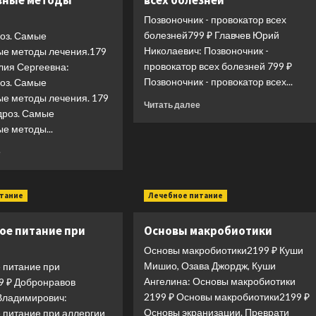
вные методы
всех болезней
Позвоночник - провокатор всех
болезней799 ₽ Главчев Юрий
оз. Самые
Николаевич: Позвоночник -
е методы лечения.179
провокатор всех болезней 799 ₽
лия Сергеевна:
Позвоночник - провокатор всех...
оз. Самые
е методы лечения. 179
Прочитать
Читать далее
дроз. Самые
больше
е методы...
о
Позвоночник
Прочитать
е
—
больше
провокатор
о
всех
Остеохондроз.
итание
Лечебное питание
болезней
Самые
эффективные
ое питание при
Основы макробиотики
методы
лечения.
Основы макробиотики2199 ₽ Куши
Мишио, Озава Джордж, Куши
 питание при
Ангелина: Основы макробиотики
9 ₽ Добронравов
2199 ₽ Основы макробиотики2199 ₽
Владимирович:
Основы экранизации. Преврати
 питание при аллергии