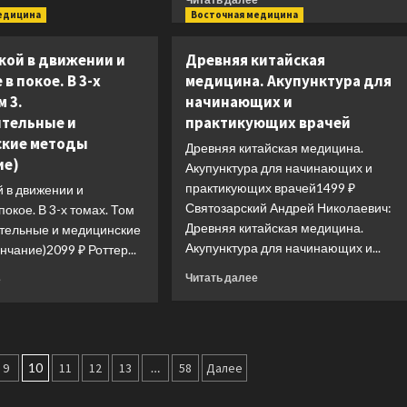
питание
больше
едицина
Восточная медицина
о
У
кой в движении и
Древняя китайская
меня
в покое. В 3-х
медицина. Акупунктура для
на
м 3.
начинающих и
это
аллергия.
тельные и
практикующих врачей
Первая
кие методы
Древняя китайская медицина.
научно
ие)
Акупунктура для начинающих и
доказанная
практикующих врачей1499 ₽
программа
й в движении и
против
Святозарский Андрей Николаевич:
покое. В 3-х томах. Том
пищевой
Древняя китайская медицина.
ительные и медицинские
аллергии
Акупунктура для начинающих и...
нчание)2099 ₽ Роттер...
Прочитать
Прочитать
Читать далее
е
больше
больше
о
о
Древняя
Цигун:
китайская
покой
медицина.
в
9
10
11
12
13
…
58
Далее
Акупунктура
движении
для
и