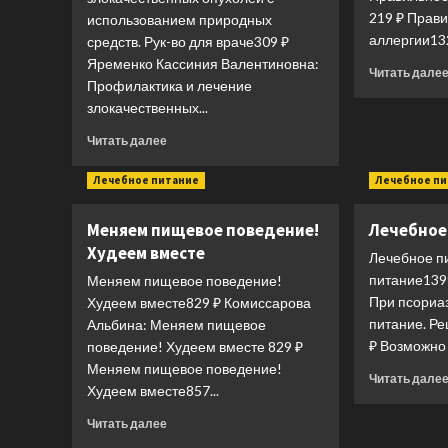
219 ₽ Прав
использованием природных
аллергии132
средств. Рук-во для враче309 ₽
Яременко Кассиния Валентиновна:
Читать дале
Профилактика и лечение
злокачественных...
Прочитать
Читать далее
больше
о
Лечебное питание
Лечебное п
Профилактика
и
Меняем пищевое поведение!
Лечебное
лечение
Худеем вместе
злокачественных
Лечебное п
опухолей
питание139
Меняем пищевое поведение!
с
При псориа
Худеем вместе829 ₽ Комиссарова
использованием
питание. Ре
Альбина: Меняем пищевое
природных
₽ Возможно 
поведение! Худеем вместе 829 ₽
средств.
Рук-
Меняем пищевое поведение!
Читать дале
во
Худеем вместе857...
для
Прочитать
враче
Читать далее
больше