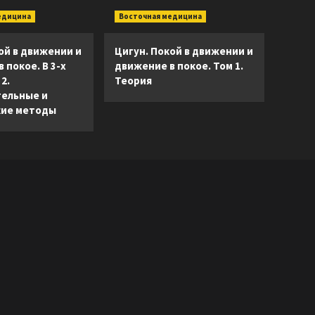
едицина
Восточная медицина
ой в движении и
Цигун. Покой в движении и
 покое. В 3-х
движение в покое. Том 1.
2.
Теория
ельные и
ие методы