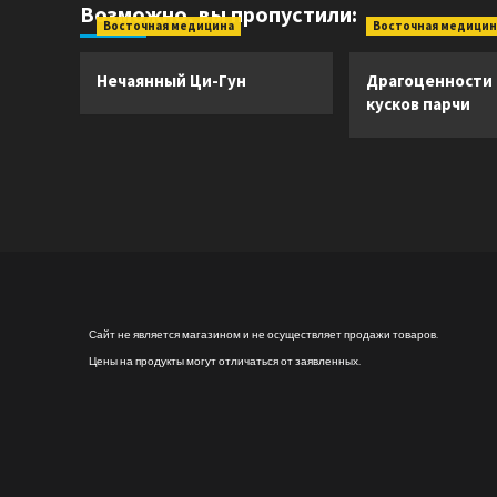
Возможно, вы пропустили:
Восточная медицина
Восточная медицин
Нечаянный Ци-Гун
Драгоценности
кусков парчи
Сайт не является магазином и не осуществляет продажи товаров.
Цены на продукты могут отличаться от заявленных.