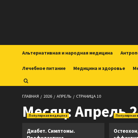
Перейти
к
содержимому
Альтернативная и народная медицина
Антроп
Лечебное питание
Медицина и здоровье
М
ГЛАВНАЯ
2026
АПРЕЛЬ
СТРАНИЦА 10
Месяц:
Апрель 2
Популярная медицина
Популярная 
Диабет. Симптомы.
Остеохон