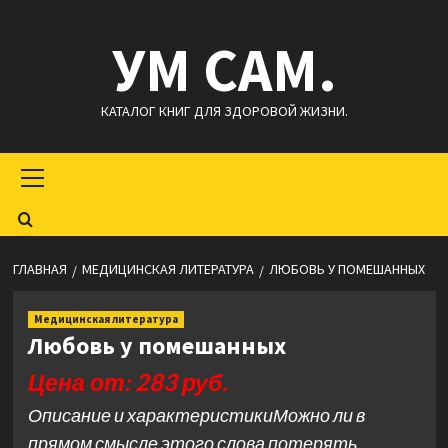
Перейти
УМ САМ.
к
содержимому
КАТАЛОГ КНИГ ДЛЯ ЗДОРОВОЙ ЖИЗНИ.
Основное
меню
ГЛАВНАЯ
МЕДИЦИНСКАЯ ЛИТЕРАТУРА
ЛЮБОВЬ У ПОМЕШАННЫХ
Медицинская литература
Любовь у помешанных
Цена от: 283 руб.
Описание и характеристикиМожно ли в
прямом смысле этого слова потерять