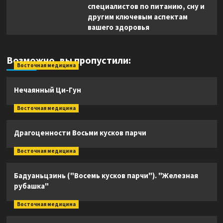
специалистов по питанию, сну и
другим ключевым аспектам
вашего здоровья
Возможно, вы пропустили:
Восточная медицина
Нечаянный Ци-Гун
Восточная медицина
Драгоценности Восьми кусков парчи
Восточная медицина
Бадуаньцзинь ("Восемь кусков парчи"). "Железная
рубашка"
Восточная медицина