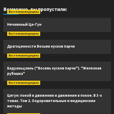
Возможно, вы пропустили:
Восточная медицина
Нечаянный Ци-Гун
Восточная медицина
Драгоценности Восьми кусков парчи
Восточная медицина
Бадуаньцзинь ("Восемь кусков парчи"). "Железная
рубашка"
Восточная медицина
Цигун: покой в движении и движение в покое. В 3-х
томах. Том 2. Оздоровительные и медицинские
методы