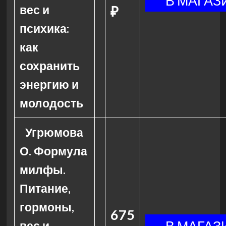
вес и
₽
психика:
как
сохранить
энергию и
молодость
Угрюмова
О. Формула
милфы.
Питание,
гормоны,
675
вес и