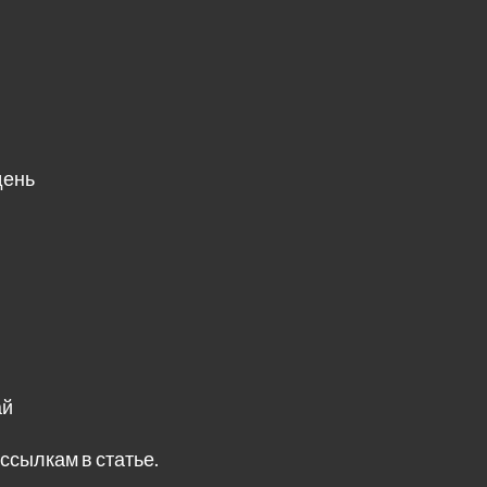
день
ай
ссылкам в статье.