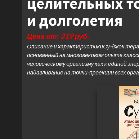
целительных т
и долголетия
Цена от: 319 руб.
Описание и характеристикиСу-джок терап
основанный на многовековом опыте класс
человеческому организму как к единой эн
надавливание на точки-проекции всех орг