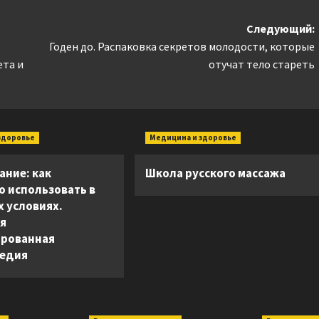
Следующий:
Годен до. Распаковка секретов молодости, которые
ета и
отучат тело стареть
здоровье
Медицина и здоровье
ание: как
Школа русского массажа
о использовать в
 условиях.
я
рованная
педия