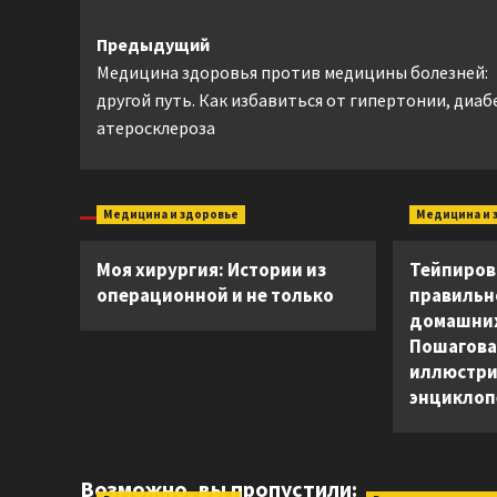
Навигация
Предыдущий
Медицина здоровья против медицины болезней:
записи
другой путь. Как избавиться от гипертонии, диаб
атеросклероза
Медицина и здоровье
Медицина и 
Моя хирургия: Истории из
Тейпиров
операционной и не только
правильн
домашних
Пошагова
иллюстри
энцикло
Возможно, вы пропустили: