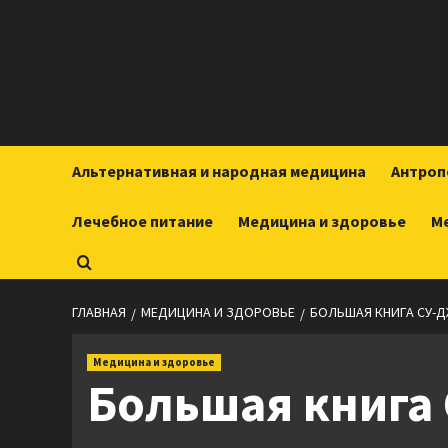
Перейти
к
содержимому
Альтернативная и народная медицина
Антроп
Лечебное питание
Медицина и здоровье
М
ГЛАВНАЯ
МЕДИЦИНА И ЗДОРОВЬЕ
БОЛЬШАЯ КНИГА СУ-Д
Медицина и здоровье
Большая книга 