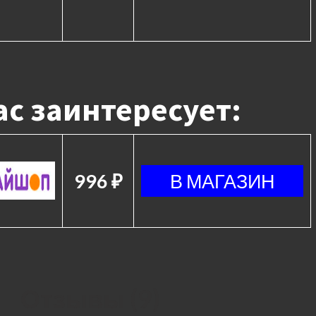
с заинтересует:
996 ₽
Отзывы (9)