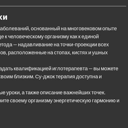
ки
заболеваний, основанный на многовековом опыте
е к человеческому организму как к единой
метода — надавливание на точки-проекции всех
ов, расположенные на стопах, кистях и ушных
ладать квалификацией иглотерапевта — вы можете
воим близким. Су-джок терапия доступна и
ые уроки, а также описание важнейших точек.
ните своему организму энергетическую гармонию и