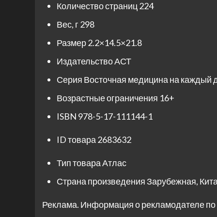
Количество страниц
224
Вес, г
298
Размер
2.2×14.5×21.8
Издательство
АСТ
Серия
Восточная медицина на каждый 
Возрастные ограничения
16+
ISBN
978-5-17-111144-1
ID товара
2683632
Тип товара
Атлас
Страна произведения
Зарубежная, Кит
Реклама. Информация о рекламодателе по 