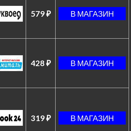
579 ₽
428 ₽
319 ₽