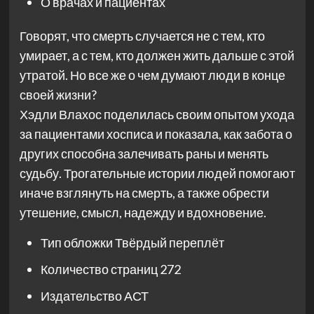
О врачах и пациентах
Говорят, что смерть случается не с тем, кто
умирает, а с тем, кто должен жить дальше с этой
утратой. Но все же о чем думают люди в конце
своей жизни?
Хэдли Влахос поделилась своим опытом ухода
за пациентами хосписа и показала, как забота о
других способна залечивать раны и менять
судьбу. Трогательные истории людей помогают
иначе взглянуть на смерть, а также обрести
утешение, смысл, надежду и вдохновение.
Тип обложки
Твёрдый переплёт
Количество страниц
272
Издательство
АСТ