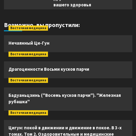
вашего здоровья
Возможно, вы пропустили:
Восточная медицина
Нечаянный Ци-Гун
Восточная медицина
Драгоценности Восьми кусков парчи
Восточная медицина
Бадуаньцзинь ("Восемь кусков парчи"). "Железная
рубашка"
Восточная медицина
Цигун: покой в движении и движение в покое. В 3-х
томах. Том 2. Оздоровительные и медицинские