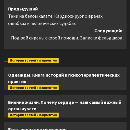
Навигация
Предыдущий
Тени на белом халате. Кардиохирург о врачах,
записи
ошибках и человеческих судьбах
Следующий:
Под вой сирены скорой помощи. Записки фельдшера
Истории врачей и пациентов
Однажды. Книга историй и психотерапевтических
практик
Истории врачей и пациентов
Биение жизни. Почему сердце — наш самый важный
орган чувств
Истории врачей и пациентов
Боль двенадцати женщин