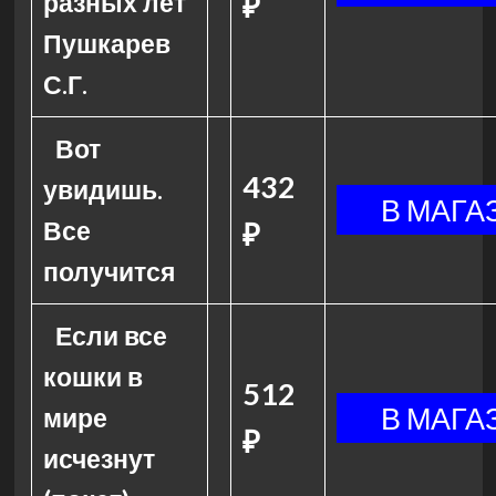
разных лет
₽
Пушкарев
С.Г.
Вот
432
увидишь.
Все
₽
получится
Если все
кошки в
512
мире
₽
исчезнут