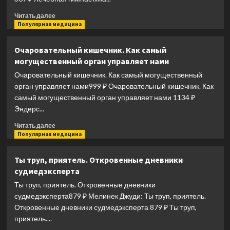
максимуму
Прочитать
использовать
Читать далее
больше
Популярная медицина
самый
о
совершенный
Лечебная
в
Очаровательный кишечник. Как самый
гимнастика
мире
могущественный орган управляет нами
для
орган
шеи
Очаровательный кишечник. Как самый могущественный
и
орган управляет нами999 ₽ Очаровательный кишечник. Как
спины
самый могущественный орган управляет нами 1134 ₽
Эндерс...
Прочитать
Читать далее
больше
Популярная медицина
о
Очаровательный
Ты труп, приятель. Откровенные дневники
кишечник.
судмедэксперта
Как
самый
Ты труп, приятель. Откровенные дневники
могущественный
судмедэксперта879 ₽ Мелинек Джуди: Ты труп, приятель.
орган
Откровенные дневники судмедэксперта 879 ₽ Ты труп,
управляет
приятель....
нами