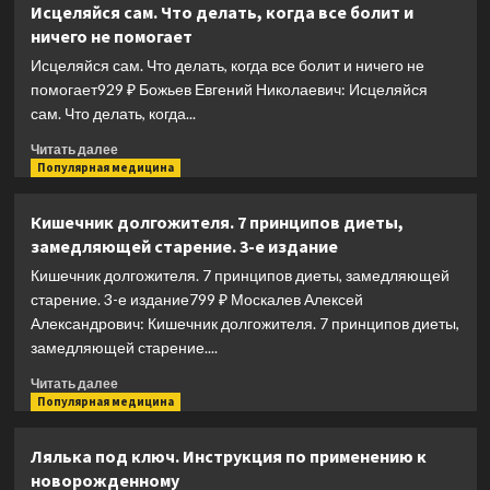
Исцеляйся сам. Что делать, когда все болит и
пациент.
ничего не помогает
Случаи
больных,
Исцеляйся сам. Что делать, когда все болит и ничего не
благодаря
помогает929 ₽ Божьев Евгений Николаевич: Исцеляйся
которым
сам. Что делать, когда...
гениальные
врачи
Прочитать
Читать далее
стали
больше
Популярная медицина
известными
о
Исцеляйся
Кишечник долгожителя. 7 принципов диеты,
сам.
замедляющей старение. 3-е издание
Что
делать,
Кишечник долгожителя. 7 принципов диеты, замедляющей
когда
старение. 3-е издание799 ₽ Москалев Алексей
все
Александрович: Кишечник долгожителя. 7 принципов диеты,
болит
замедляющей старение....
и
ничего
Прочитать
Читать далее
не
больше
Популярная медицина
помогает
о
Кишечник
Лялька под ключ. Инструкция по применению к
долгожителя.
новорожденному
7