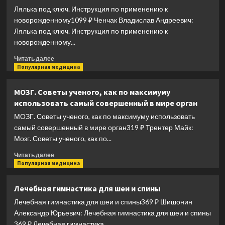
принципов
Лялька под ключ. Инструкция по применению к
диеты,
новорожденному1099 ₽ Ченчак Владислав Андреевич:
замедляющей
Лялька под ключ. Инструкция по применению к
старение.
новорожденному...
3-
е
Прочитать
Читать далее
издание
больше
Популярная медицина
о
Лялька
МОЗГ. Советы ученого, как по максимуму
под
использовать самый совершенный в мире орган
ключ.
Инструкция
МОЗГ. Советы ученого, как по максимуму использовать
по
самый совершенный в мире орган319 ₽ Трентер Майк:
применению
Мозг. Советы ученого, как по...
к
новорожденному
Прочитать
Читать далее
больше
Популярная медицина
о
МОЗГ.
Лечебная гимнастика для шеи и спины
Советы
Лечебная гимнастика для шеи и спины369 ₽ Шишонин
ученого,
как
Александр Юрьевич: Лечебная гимнастика для шеи и спины
по
369 ₽ Лечебная гимнастика...