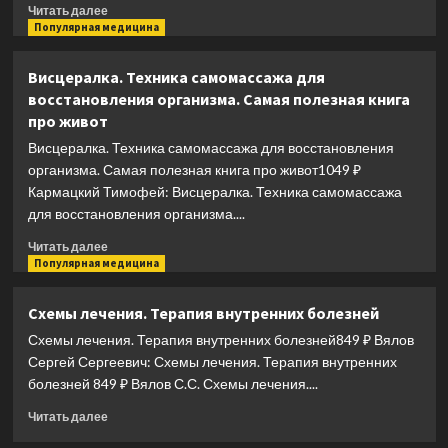
Прочитать
Читать далее
больше
Популярная медицина
о
Ты
Висцералка. Техника самомассажа для
труп,
восстановления организма. Самая полезная книга
приятель.
про живот
Откровенные
дневники
Висцералка. Техника самомассажа для восстановления
судмедэксперта
организма. Самая полезная книга про живот1049 ₽
Кармацкий Тимофей: Висцералка. Техника самомассажа
для восстановления организма....
Прочитать
Читать далее
больше
Популярная медицина
о
Висцералка.
Схемы лечения. Терапия внутренних болезней
Техника
Схемы лечения. Терапия внутренних болезней849 ₽ Вялов
самомассажа
для
Сергей Сергеевич: Схемы лечения. Терапия внутренних
восстановления
болезней 849 ₽ Вялов С.С. Схемы лечения....
организма.
Прочитать
Самая
Читать далее
больше
полезная