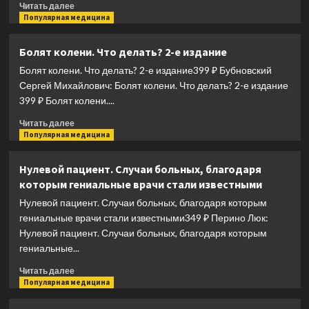
Прочитать
Читать далее
больше
Популярная медицина
о
Желчь
Болят колени. Что делать? 2-е издание
&
Болят колени. Что делать? 2-е издание399 ₽ Бубновский
ферменты
Сергей Михайлович: Болят колени. Что делать? 2-е издание
399 ₽ Болят колени....
Прочитать
Читать далее
больше
Популярная медицина
о
Болят
Нулевой пациент. Случаи больных, благодаря
колени.
которым гениальные врачи стали известными
Что
делать?
Нулевой пациент. Случаи больных, благодаря которым
2-
гениальные врачи стали известными349 ₽ Перино Люк:
е
Нулевой пациент. Случаи больных, благодаря которым
издание
гениальные...
Прочитать
Читать далее
больше
Популярная медицина
о
Нулевой