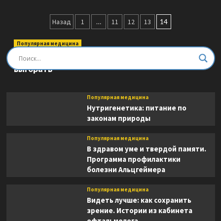
о
книга
Схемы
про
Пагинация
лечения.
Назад
живот
1
…
11
12
13
14
Терапия
записей
внутренних
Популярная медицина
болезней
Быть врачом. Как помогать, развиваться и не
выгорать
Популярная медицина
Нутригенетика: питание по
законам природы
Популярная медицина
В здравом уме и твердой памяти.
Программа профилактики
болезни Альцгеймера
Популярная медицина
Видеть лучше: как сохранить
зрение. Истории из кабинета
офтальмолога