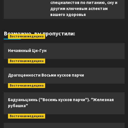
специалистов по питанию, сну и
другим ключевым аспектам
вашего здоровья
Возможно, вы пропустили:
Восточная медицина
Нечаянный Ци-Гун
Восточная медицина
Драгоценности Восьми кусков парчи
Восточная медицина
Бадуаньцзинь ("Восемь кусков парчи"). "Железная
рубашка"
Восточная медицина