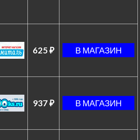
625 ₽
937 ₽