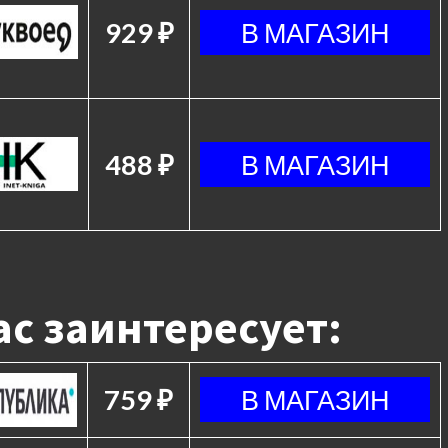
929 ₽
488 ₽
с заинтересует:
759 ₽