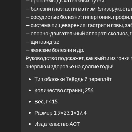
— проблемы дыхательных путей;
— болезни глаз: астигматизм, близорукость 
— сосудистые болезни: гипертония, профил
— система пищеварения: гастрит и язвы, 
— опорно-двигательный аппарат: сколиоз, г
— щитовидка;
— женские болезни и др.
Руководство подскажет, как выйти из гонки
энергию и здоровье на долгие годы!
Тип обложки
Твёрдый переплёт
Количество страниц
256
Вес, г
415
Размер
1.9×23.1×17.4
Издательство
АСТ