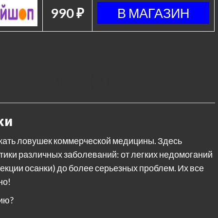
990 ₽
Отзывы (4)
ки
жать ловушек коммерческой медицины. Здесь
ики различных заболеваний: от легких недомоганий
рекции осанки) до более серьезных проблем. Их все
но!
ию?