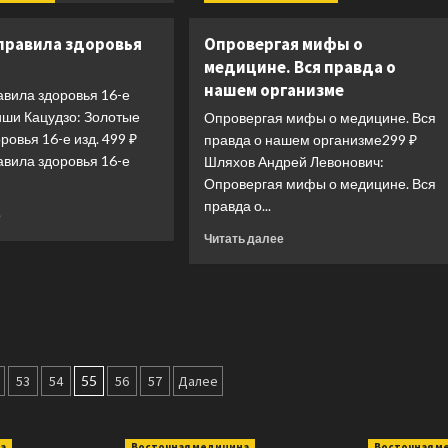
Тайная
о
сила
Биология
правила здоровья
Опровергая мифы о
обоняния.
для
медицине. Вся правда о
Доверься
каждого
нашем организме
носу.
образованного
авила здоровья 16-е
Иди
человека
иши Кацудзо: Золотые
Опровергая мифы о медицине. Вся
за
ровья 16-е изд. 499 ₽
правда о нашем организме299 ₽
инстинктами
авила здоровья 16-е
Шляхов Андрей Левонович:
Опровергая мифы о медицине. Вся
правда о...
Прочитать
е
больше
Прочитать
Читать далее
о
больше
Золотые
о
правила
Опровергая
здоровья
мифы
16-
о
е
медицине.
изд.
Вся
я
53
54
55
56
57
Далее
правда
о
нашем
организме
а
Восточная медицина
Восточная м