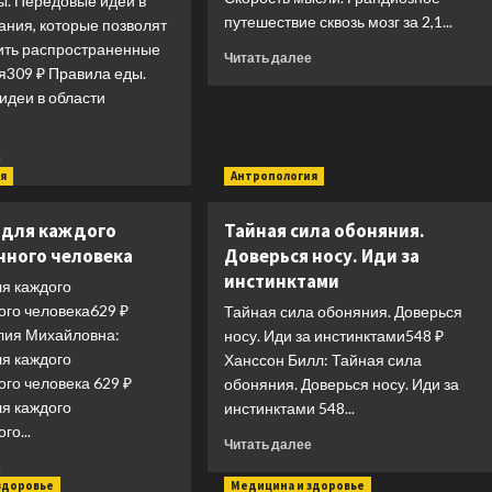
ы. Передовые идеи в
вес
путешествие сквозь мозг за 2,1...
ания, которые позволят
ить распространенные
Прочитать
Читать далее
я309 ₽ Правила еды.
больше
идеи в области
о
Скорость
мысли.
Прочитать
е
Грандиозное
больше
я
Антропология
путешествие
о
сквозь
Правила
мозг
 для каждого
Тайная сила обоняния.
еды.
за
нного человека
Доверься носу. Иди за
Передовые
2,1
инстинктами
идеи
секунды
ля каждого
в
ого человека629 ₽
Тайная сила обоняния. Доверься
области
ия Михайловна:
носу. Иди за инстинктами548 ₽
питания,
ля каждого
Ханссон Билл: Тайная сила
которые
го человека 629 ₽
обоняния. Доверься носу. Иди за
позволят
предотвратить
ля каждого
инстинктами 548...
распространенные
го...
Прочитать
Читать далее
заболевания
больше
Прочитать
е
о
больше
здоровье
Медицина и здоровье