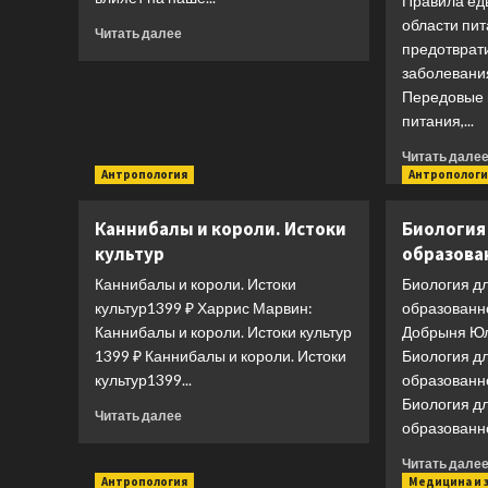
Правила ед
спины
области пит
Прочитать
Читать далее
предотврат
больше
о
заболевани
Не
Передовые 
корми
питания,...
свою
тревогу:
Читать дале
Антропология
Как
Антропологи
питание
влияет
Каннибалы и короли. Истоки
Биология
на
культур
образова
наше
настроение
Каннибалы и короли. Истоки
Биология д
культур1399 ₽ Харрис Марвин:
образованн
Каннибалы и короли. Истоки культур
Добрыня Юл
1399 ₽ Каннибалы и короли. Истоки
Биология д
культур1399...
образованно
Биология д
Прочитать
Читать далее
образованно
больше
о
Читать дале
Каннибалы
Антропология
Медицина и 