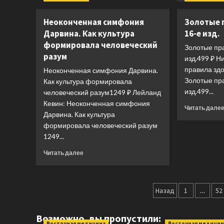
и
короли.
Неоконченная симфония
Золотые 
Истоки
Дарвина. Как культура
культур
16-е изд.
формировала человеческий
Золотые пр
разум
изд.499 ₽ Н
правила здо
Неоконченная симфония Дарвина.
Золотые пр
Как культура формировала
изд.499...
человеческий разум1249 ₽ Лейланд
Кевин: Неоконченная симфония
Читать дале
Дарвина. Как культура
формировала человеческий разум
1249...
Прочитать
Читать далее
больше
о
Неоконченная
Пагинаци
симфония
Назад
1
…
52
Дарвина.
записей
Как
Возможно, вы пропустили:
культура
Восточная медицина
Восточная медицин