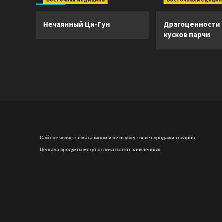
формировала
человеческий
разум
Нечаянный Ци-Гун
Драгоценности
кусков парчи
Сайт не является магазином и не осуществляет продажи товаров.
Цены на продукты могут отличаться от заявленных.