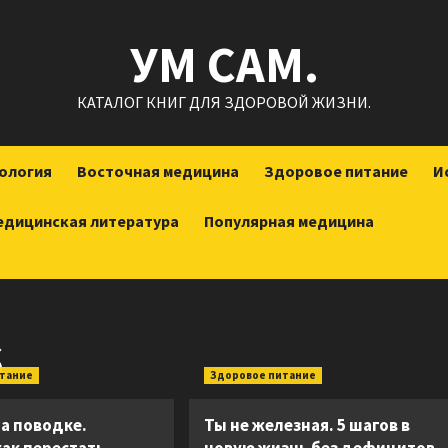
УМ САМ.
КАТАЛОГ КНИГ ДЛЯ ЗДОРОВОЙ ЖИЗНИ.
ология
Восточная медицина
Здоровое питание
И
едицинская литература
Популярная медицина
6
итание
Здоровое питание
на поводке.
Ты не железная. 5 шагов в