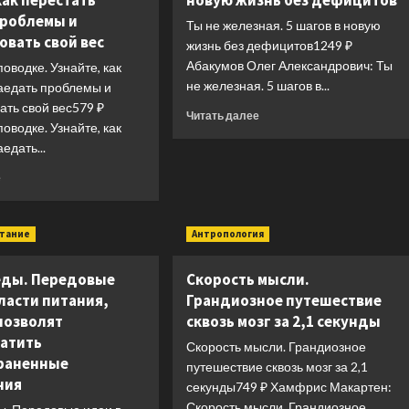
как перестать
новую жизнь без дефицитов
проблемы и
Ты не железная. 5 шагов в новую
овать свой вес
жизнь без дефицитов1249 ₽
Абакумов Олег Александрович: Ты
поводке. Узнайте, как
не железная. 5 шагов в...
заедать проблемы и
ать свой вес579 ₽
Прочитать
Читать далее
поводке. Узнайте, как
больше
едать...
о
Ты
Прочитать
е
не
больше
железная.
о
5
Аппетит
итание
Антропология
шагов
на
в
поводке.
новую
еды. Передовые
Скорость мысли.
Узнайте,
жизнь
как
ласти питания,
Грандиозное путешествие
без
перестать
позволят
сквозь мозг за 2,1 секунды
дефицитов
заедать
атить
Скорость мысли. Грандиозное
проблемы
раненные
и
путешествие сквозь мозг за 2,1
ния
нормализовать
секунды749 ₽ Хамфрис Макартен:
свой
Скорость мысли. Грандиозное