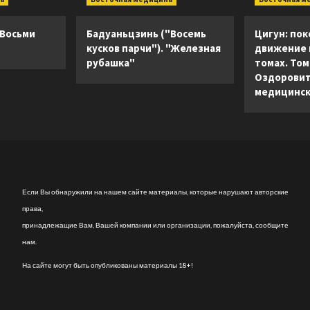
 Восьми
Бадуаньцзинь ("Восемь
Цигун: пок
кусков парчи"). "Железная
движение в
рубашка"
томах. Том 
Оздоровит
медицинск
Если Вы обнаружили на нашем сайте материалы, которые нарушают авторские
права,
принадлежащие Вам, Вашей компании или организации, пожалуйста, сообщите
нам.
На сайте могут быть опубликованы материалы 18+!