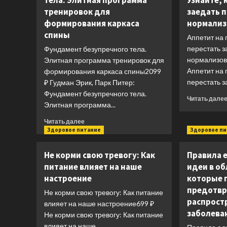
тела. Элитная программа
Узнайте, 
тренировок для
заедать 
формирования каркаса
нормализ
спины
Аппетит на 
перестать 
Фундамент безупречного тела.
нормализов
Элитная программа тренировок для
Аппетит на 
формирования каркаса спины2099
перестать за
₽ Гудман Эрик, Парк Питер:
Фундамент безупречного тела.
Читать дале
Элитная программа...
Прочитать
Читать далее
больше
Здоровое питание
Здоровое п
о
Фундамент
Не корми свою тревогу: Как
Правила 
безупречного
питание влияет на наше
идеи в об
тела.
настроение
которые 
Элитная
программа
предотвр
Не корми свою тревогу: Как питание
тренировок
распрост
влияет на наше настроение699 ₽
для
заболева
Не корми свою тревогу: Как питание
формирования
влияет на наше...
каркаса