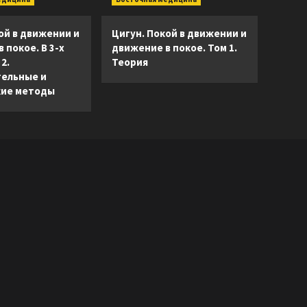
ой в движении и
Цигун. Покой в движении и
 покое. В 3-х
движение в покое. Том 1.
2.
Теория
ельные и
ие методы