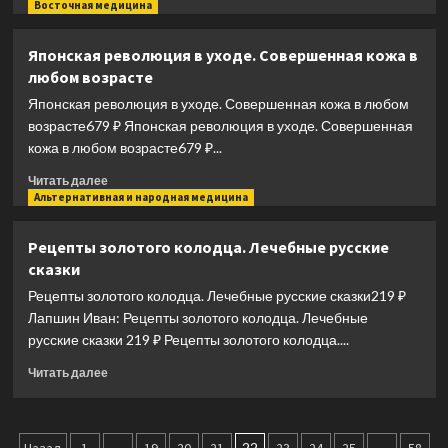
красоты
больше
Восточная медицина
и
о
молодости
Японская
Японская революция в уходе. Совершенная кожа в
система
любом возрасте
омоложения.
114
Японская революция в уходе. Совершенная кожа в любом
лайфхаков
возрасте679 ₽ Японская революция в уходе. Совершенная
кожа в любом возрасте679 ₽...
Прочитать
Читать далее
больше
Альтернативная и народная медицина
о
Японская
Рецепты золотого колодца. Лечебные русские
революция
сказки
в
уходе.
Рецепты золотого колодца. Лечебные русские сказки219 ₽
Совершенная
Лапшин Иван: Рецепты золотого колодца. Лечебные
кожа
русские сказки 219 ₽ Рецепты золотого колодца....
в
любом
Прочитать
Читать далее
возрасте
больше
о
Рецепты
золотого
…
22
…