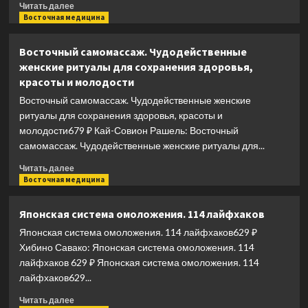
Прочитать
помощью
Читать далее
больше
Восточная медицина
целительного
о
массажа
Атлас
активных
Восточный самомассаж. Чудодейственные
Шиацу.
точек
женские ритуалы для сохранения здоровья,
Целебный
красоты и молодости
японский
массаж
Восточный самомассаж. Чудодейственные женские
ритуалы для сохранения здоровья, красоты и
молодости679 ₽ Кай-Совион Рашель: Восточный
самомассаж. Чудодейственные женские ритуалы для...
Прочитать
Читать далее
больше
Восточная медицина
о
Восточный
Японская система омоложения. 114 лайфхаков
самомассаж.
Японская система омоложения. 114 лайфхаков629 ₽
Чудодейственные
женские
Хибино Савако: Японская система омоложения. 114
ритуалы
лайфхаков 629 ₽ Японская система омоложения. 114
для
лайфхаков629...
сохранения
здоровья,
Прочитать
Читать далее