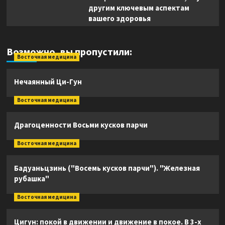
другим ключевым аспектам
вашего здоровья
Возможно, вы пропустили:
Восточная медицина
Нечаянный Ци-Гун
Восточная медицина
Драгоценности Восьми кусков парчи
Восточная медицина
Бадуаньцзинь ("Восемь кусков парчи"). "Железная
рубашка"
Восточная медицина
Цигун: покой в движении и движение в покое. В 3-х