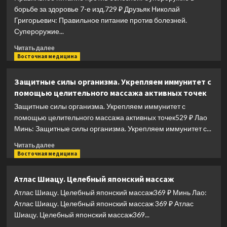
новой
борьбе за здоровье 7-е изд.729 ₽ Друзьяк Николай
питьевой
Григорьевич: Правильное питание против болезней.
водой
Супероружие...
Прочитать
Читать далее
больше
Восточная медицина
о
Правильное
Защитные силы организма. Укрепляем иммунитет с
питание
помощью целительного массажа активных точек
против
болезней.
Защитные силы организма. Укрепляем иммунитет с
Супероружие
помощью целительного массажа активных точек529 ₽ Лао
в
Минь: Защитные силы организма. Укрепляем иммунитет с...
борьбе
за
Прочитать
Читать далее
здоровье
больше
Восточная медицина
7-
о
е
Защитные
Атлас Шиацу. Целебный японский массаж
изд.
силы
Атлас Шиацу. Целебный японский массаж369 ₽ Минь Лао:
организма.
Укрепляем
Атлас Шиацу. Целебный японский массаж 369 ₽ Атлас
иммунитет
Шиацу. Целебный японский массаж369...
с