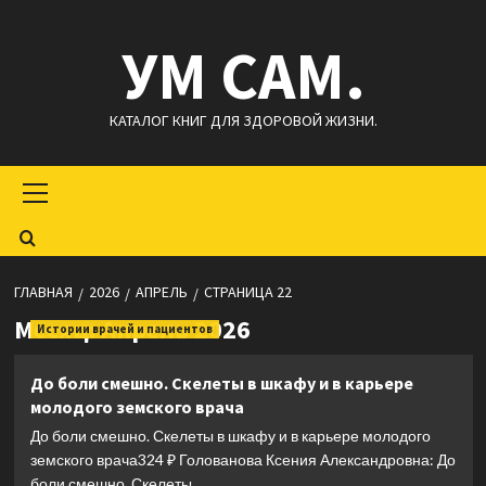
Перейти
УМ САМ.
к
содержимому
КАТАЛОГ КНИГ ДЛЯ ЗДОРОВОЙ ЖИЗНИ.
Основное
меню
ГЛАВНАЯ
2026
АПРЕЛЬ
СТРАНИЦА 22
Месяц:
Апрель 2026
Истории врачей и пациентов
До боли смешно. Скелеты в шкафу и в карьере
молодого земского врача
До боли смешно. Скелеты в шкафу и в карьере молодого
земского врача324 ₽ Голованова Ксения Александровна: До
боли смешно. Скелеты...