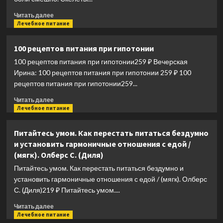
Прочитать
Читать далее
больше
Лечебное питание
о
До
100 рецептов питания при гипотонии
боли
100 рецептов питания при гипотонии259 ₽ Вечерская
смешно.
Скелеты
Ирина: 100 рецептов питания при гипотонии 259 ₽ 100
в
рецептов питания при гипотонии259...
шкафу
Прочитать
и
Читать далее
больше
Лечебное питание
в
о
карьере
100
молодого
Питайтесь умом. Как перестать питаться бездумно
рецептов
земского
и установить гармоничные отношения с едой /
питания
врача
(мягк). Олберс С. (Диля)
при
гипотонии
Питайтесь умом. Как перестать питаться бездумно и
установить гармоничные отношения с едой / (мягк). Олберс
С. (Диля)219 ₽ Питайтесь умом....
Прочитать
Читать далее
больше
Лечебное питание