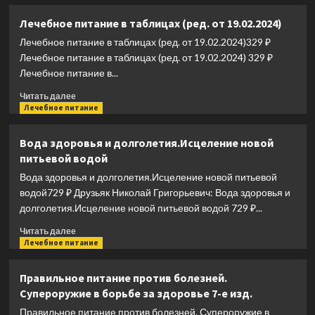
о
Питайтесь
Лечебное питание в таблицах (ред. от 19.02.2024)
умом.
Лечебное питание в таблицах (ред. от 19.02.2024)329 ₽
Как
перестать
Лечебное питание в таблицах (ред. от 19.02.2024) 329 ₽
питаться
Лечебное питание в...
бездумно
Прочитать
и
Читать далее
больше
Лечебное питание
установить
о
гармоничные
Лечебное
отношения
Вода здоровья и долголетия.Исцеление новой
питание
с
питьевой водой
в
едой
таблицах
/
Вода здоровья и долголетия.Исцеление новой питьевой
(ред.
(мягк).
водой729 ₽ Друзьяк Николай Григорьевич: Вода здоровья и
от
Олберс
долголетия.Исцеление новой питьевой водой 729 ₽...
19.02.2024)
С.
(Диля)
Прочитать
Читать далее
больше
Лечебное питание
о
Вода
Правильное питание против болезней.
здоровья
Супероружие в борьбе за здоровье 7-е изд.
и
долголетия.Исцеление
Правильное питание против болезней. Супероружие в