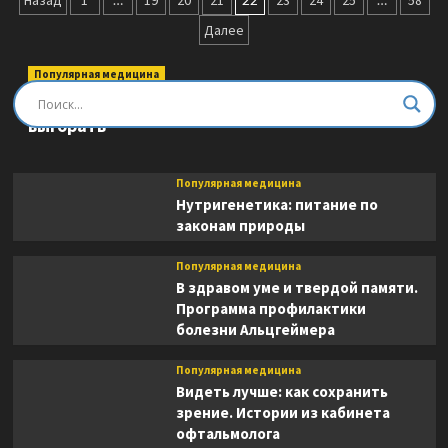
Пагинация
Назад
1
19
20
21
23
24
25
58
колодца.
записей
Далее
Лечебные
русские
сказки
Популярная медицина
Быть врачом. Как помогать, развиваться и не
выгорать
Популярная медицина
Нутригенетика: питание по
законам природы
Популярная медицина
В здравом уме и твердой памяти.
Программа профилактики
болезни Альцгеймера
Популярная медицина
Видеть лучше: как сохранить
зрение. Истории из кабинета
офтальмолога