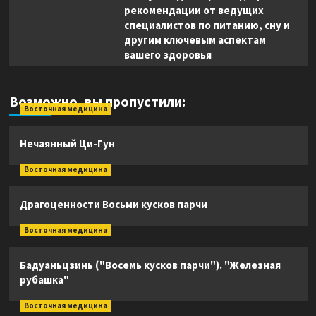
рекомендации от ведущих
специалистов по питанию, сну и
другим ключевым аспектам
вашего здоровья
Возможно, вы пропустили:
Восточная медицина
Нечаянный Ци-Гун
Восточная медицина
Драгоценности Восьми кусков парчи
Восточная медицина
Бадуаньцзинь ("Восемь кусков парчи"). "Железная
рубашка"
Восточная медицина