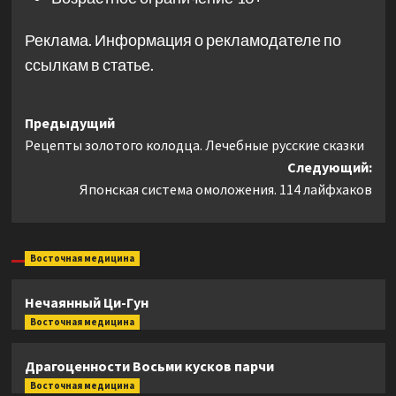
Реклама. Информация о рекламодателе по
ссылкам в статье.
Навигация
Предыдущий
Рецепты золотого колодца. Лечебные русские сказки
записи
Следующий:
Японская система омоложения. 114 лайфхаков
Восточная медицина
Нечаянный Ци-Гун
Восточная медицина
Драгоценности Восьми кусков парчи
Восточная медицина