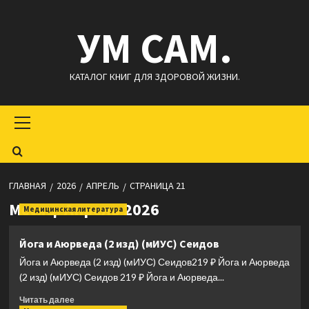
Перейти
УМ САМ.
к
содержимому
КАТАЛОГ КНИГ ДЛЯ ЗДОРОВОЙ ЖИЗНИ.
Основное
меню
ГЛАВНАЯ
2026
АПРЕЛЬ
СТРАНИЦА 21
Месяц:
Апрель 2026
Медицинская литература
Йога и Аюрведа (2 изд) (мИУС) Сеидов
Йога и Аюрведа (2 изд) (мИУС) Сеидов219 ₽ Йога и Аюрведа
(2 изд) (мИУС) Сеидов 219 ₽ Йога и Аюрведа...
Прочитать
Читать далее