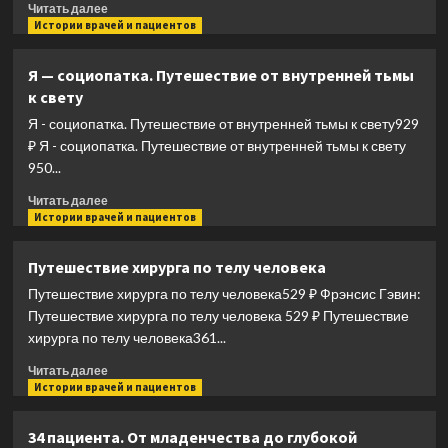
радикалов,
Прочитать
Читать далее
загрязнений
больше
Истории врачей и пациентов
окружающей
о
среды,
Крепкий
Я — социопатка. Путешествие от внутренней тьмы
клеточного
иммунитет
к свету
старения
круглый
(мягк).
год,
Я - социопатка. Путешествие от внутренней тьмы к свету929
Пис
или
₽ Я - социопатка. Путешествие от внутренней тьмы к свету
Й.
5
950...
(Диля)
главных
секретов
Прочитать
Читать далее
вашего
больше
Истории врачей и пациентов
здоровья
о
Я
Путешествие хирурга по телу человека
—
Путешествие хирурга по телу человека529 ₽ Фрэнсис Гэвин:
социопатка.
Путешествие
Путешествие хирурга по телу человека 529 ₽ Путешествие
от
хирурга по телу человека361...
внутренней
Прочитать
тьмы
Читать далее
больше
Истории врачей и пациентов
к
о
свету
Путешествие
34 пациента. От младенчества до глубокой
хирурга