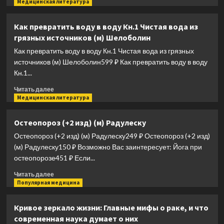
больше
Медицинская литература
о
Йога
Как превратить воду в воду Кн.1 Чистая вода из
и
грязных источников (м) Шелоболин
Аюрведа
(2
Как превратить воду в воду Кн.1 Чистая вода из грязных
изд)
источников (м) Шелоболин599 ₽ Как превратить воду в воду
(мИУС)
Кн.1...
Сеидов
Прочитать
Читать далее
больше
Медицинская литература
о
Как
Остеопороз (+2 изд) (м) Радулеску
превратить
Остеопороз (+2 изд) (м) Радулеску249 ₽ Остеопороз (+2 изд)
воду
в
(м) Радулеску150 ₽ Возможно Вас заинтересует: Йога при
воду
остеопорозе451 ₽ Если...
Кн.1
Прочитать
Чистая
Читать далее
больше
Популярная медицина
вода
о
из
Остеопороз
грязных
Кривое зеркало жизни: Главные мифы о раке, и что
(+2
источников
современная наука думает о них
изд)
(м)