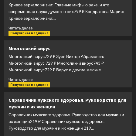
(м)
Шелоболин
Кривое зеркало жизни: Главные мифы о раке, и что
Радулеску
современная наука думает о них799 ₽ Кондратова Мария:
Кривое зеркало жизни:...
Прочитать
Читать далее
больше
Популярная медицина
о
Кривое
Многоликий вирус
зеркало
Многоликий вирус729 ₽ Зуев Виктор Абрамович:
жизни:
Главные
Многоликий вирус 729 ₽ Многоликий вирус743 ₽
мифы
Многоликий вирус729 ₽ Вирус и другие мелкие...
о
Прочитать
раке,
Читать далее
больше
Популярная медицина
и
о
что
Многоликий
современная
Справочник мужского здоровья. Руководство для
вирус
наука
мужчин и их женщин
думает
о
Справочник мужского здоровья. Руководство для мужчин и
них
их женщин219 ₽ Справочник мужского здоровья.
Руководство для мужчин и их женщин 219...