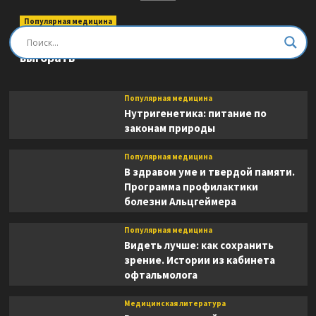
этапов
Врач
хосписа
Популярная медицина
о
Быть врачом. Как помогать, развиваться и не
поиске
выгорать
надежды
и
смысла
Популярная медицина
жизни
Нутригенетика: питание по
на
законам природы
пороге
смерти
Популярная медицина
В здравом уме и твердой памяти.
Программа профилактики
болезни Альцгеймера
Популярная медицина
Видеть лучше: как сохранить
зрение. Истории из кабинета
офтальмолога
Медицинская литература