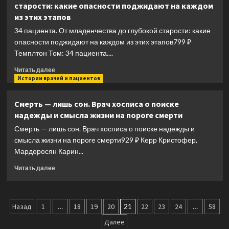
старости: какие опасности поджидают на каждом
по
из этих этапов
телу
человека
34 пациента. От младенчества до глубокой старости: какие
опасности поджидают на каждом из этих этапов799 ₽
Темплтон Том: 34 пациента....
Прочитать
Читать далее
больше
Истории врачей и пациентов
о
34
Смерть — лишь сон. Врач хосписа о поиске
пациента.
надежды и смысла жизни на пороге смерти
От
младенчества
Смерть — лишь сон. Врач хосписа о поиске надежды и
до
смысла жизни на пороге смерти929 ₽ Керр Кристофер,
глубокой
Мардоросян Карин...
старости:
какие
Прочитать
Читать далее
опасности
больше
поджидают
о
на
Смерть
Пагинация
каждом
—
Назад
1
…
18
19
20
21
22
23
24
…
58
из
лишь
записей
Далее
этих
сон.