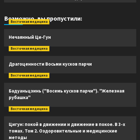
Возможно, вы пропустили:
Восточная медицина
Нечаянный Ци-Гун
Восточная медицина
Драгоценности Восьми кусков парчи
Восточная медицина
Бадуаньцзинь ("Восемь кусков парчи"). "Железная
рубашка"
Восточная медицина
Цигун: покой в движении и движение в покое. В 3-х
томах. Том 2. Оздоровительные и медицинские
методы