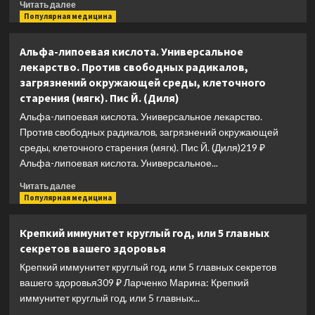
Прочитать
Читать далее
больше
Популярная медицина
о
Справочник
Альфа-липоевая кислота. Универсальное
мужского
лекарство. Против свободных радикалов,
здоровья.
загрязнений окружающей среды, клеточного
Руководство
старения (мягк). Пис Й. (Диля)
для
мужчин
Альфа-липоевая кислота. Универсальное лекарство.
и
Против свободных радикалов, загрязнений окружающей
их
среды, клеточного старения (мягк). Пис Й. (Диля)219 ₽
женщин
Альфа-липоевая кислота. Универсальное...
Прочитать
Читать далее
больше
Популярная медицина
о
Альфа-
Крепкий иммунитет круглый год, или 5 главных
липоевая
секретов вашего здоровья
кислота.
Универсальное
Крепкий иммунитет круглый год, или 5 главных секретов
лекарство.
вашего здоровья309 ₽ Ларченко Марина: Крепкий
Против
иммунитет круглый год, или 5 главных...
свободных