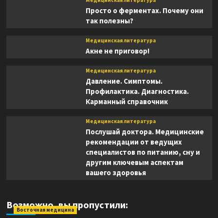
Медицинская литература
Просто о ферментах. Почему они
так полезны?
Медицинская литература
Акне не приговор!
Медицинская литература
Давление. Симптомы.
Профилактика. Диагностика.
Карманный справочник
Медицинская литература
Послушай доктора. Медицинские
рекомендации от ведущих
специалистов по питанию, сну и
другим ключевым аспектам
вашего здоровья
Возможно, вы пропустили:
Восточная медицина