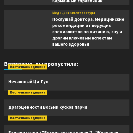
Карманный справочник
Медицинская литература
Послушай доктора. Медицинские
рекомендации от ведущих
специалистов по питанию, сну и
другим ключевым аспектам
вашего здоровья
Возможно, вы пропустили:
Восточная медицина
Нечаянный Ци-Гун
Восточная медицина
Драгоценности Восьми кусков парчи
Восточная медицина
Бадуаньцзинь ("Восемь кусков парчи"). "Железная