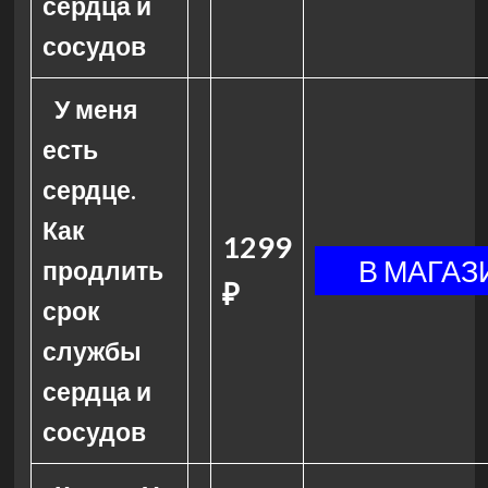
сердца и
сосудов
У меня
есть
сердце.
Как
1299
продлить
₽
срок
службы
сердца и
сосудов