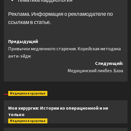
Реклама. Информация о рекламодателе по
ссылкам в статье.
Навигация
Предыдущий
Привычки медленного старения. Корейская методика
записи
анти-эйдж
Следующий:
Медицинский ликбез. База
Медицина и здоровье
Моя хирургия: Истории из операционной и не
только
Медицина и здоровье