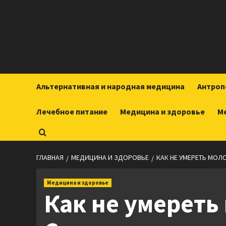
Перейти
к
содержимому
Альтернативная и народная медицина
Антроп
Лечебное питание
Медицина и здоровье
М
ГЛАВНАЯ
МЕДИЦИНА И ЗДОРОВЬЕ
КАК НЕ УМЕРЕТЬ МОЛ
Медицина и здоровье
Как не умереть