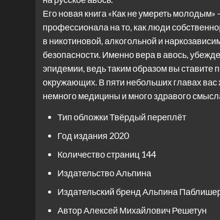
Его новая книга «Как не умереть молодым»
профессионала на то, как люди собственно
в никотиновой, алкогольной и наркозавис
безопасности. Именно вера в авось, убежде
эпидемии, ведь таким образом вы ставите по
окружающих. В пяти небольших главах вас 
немного медицины и много здравого смысл
Тип обложки
Твёрдый переплёт
Год издания
2020
Количество страниц
144
Издательство
Альпина
Издательский бренд
Альпина Паблише
Автор
Алексей Михайлович Решетун