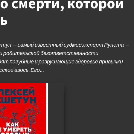
о смерти, которой
ь
етун — самый известный судмедэксперт Рунета —
ми родительской безответственности
одят пагубные и разрушающие здоровье привычки
сское авось. Его…