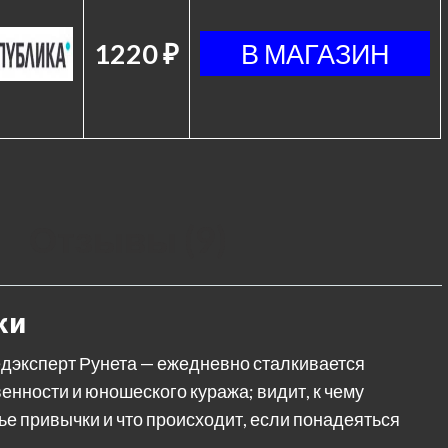
1220 ₽
Отзывы (9)
ки
дэксперт Рунета — ежедневно сталкивается
енности и юношеского куража; видит, к чему
е привычки и что происходит, если понадеяться