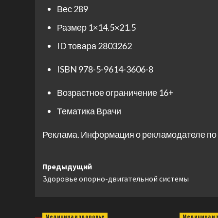
Вес
289
Размер
1×14.5×21.5
ID товара
2803262
ISBN
978-5-9614-3606-8
Возрастное ограничение
16+
Тематика
Врачи
Реклама. Информация о рекламодателе по 
Навигация
Предыдущий
Здоровье опорно-двигательной системы
записи
Медицина и здоровье
Медицина и 