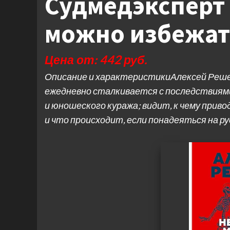
Судмедэксперт 
можно избежат
Цена от: 442 руб.
Описание и характеристикиАлексей Реш
ежедневно сталкивается с последствия
и юношеского куража; видит, к чему прив
и что происходит, если понадеяться на ру