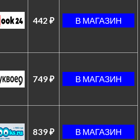
442 ₽
749 ₽
839 ₽