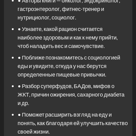
• Авторы книги — онколог, эндокринолог,
гастроэнтеролог, фитнес-тренер и
нутрициолог, социолог.
• Узнаете, какой рацион считается
наиболее здоровым и как к нему прийти,
чтоб наладить вес и самочувствие.
• Поближе познакомитесь с социологией
еды и увидите, откуда у нас берутся
определенные пищевые привычки.
• Разбор суперфудов, БАДов, мифов о
ЖКТ, причин ожирения, сахарного диабета
и др.
• Поможет расширить взгляд на еду и
понять, как благодаря ей улучшить качество
своей жизни.