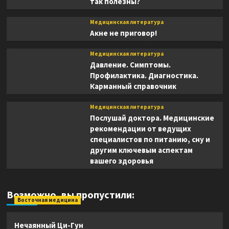
так полезны?
Медицинская литература
Акне не приговор!
Медицинская литература
Давление. Симптомы.
Профилактика. Диагностика.
Карманный справочник
Медицинская литература
Послушай доктора. Медицинские
рекомендации от ведущих
специалистов по питанию, сну и
другим ключевым аспектам
вашего здоровья
Возможно, вы пропустили:
Восточная медицина
Нечаянный Ци-Гун