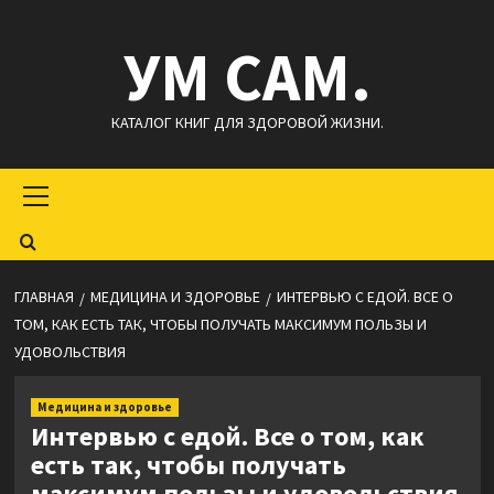
Перейти
УМ САМ.
к
содержимому
КАТАЛОГ КНИГ ДЛЯ ЗДОРОВОЙ ЖИЗНИ.
Основное
меню
ГЛАВНАЯ
МЕДИЦИНА И ЗДОРОВЬЕ
ИНТЕРВЬЮ С ЕДОЙ. ВСЕ О
ТОМ, КАК ЕСТЬ ТАК, ЧТОБЫ ПОЛУЧАТЬ МАКСИМУМ ПОЛЬЗЫ И
УДОВОЛЬСТВИЯ
Медицина и здоровье
Интервью с едой. Все о том, как
есть так, чтобы получать
максимум пользы и удовольствия