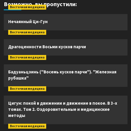
Возможно, вы пропустили:
Восточная медицина
Нечаянный Ци-Гун
Восточная медицина
Драгоценности Восьми кусков парчи
Восточная медицина
Бадуаньцзинь ("Восемь кусков парчи"). "Железная
рубашка"
Восточная медицина
Цигун: покой в движении и движение в покое. В 3-х
томах. Том 2. Оздоровительные и медицинские
методы
Восточная медицина