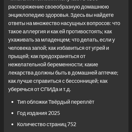
распоряжение своеобразную домашнюю
энциклопедию здоровья. Здесь вы найдете
ответы на множество насущных вопросов: что
такое аллергия и как ей противостоять; как
ухаживать за младенцем; что делать, если у
человека запой; как избавиться от угрей и
прыщей; как предохраняться от
нежелательной беременности; какие
лекарства должны быть в домашней аптечке;
как лучше справиться с бессонницей; как
уберечься от СПИДа и т.д.
Тип обложки
Твёрдый переплёт
Год издания
2025
Количество страниц
752