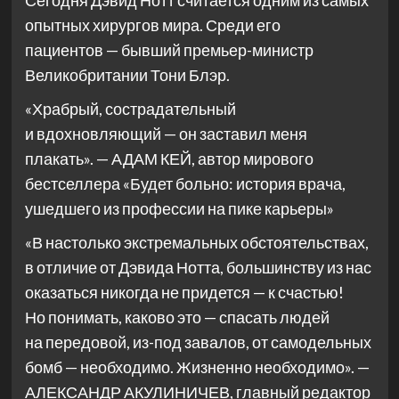
Сегодня Дэвид Нотт считается одним из самых
опытных хирургов мира. Среди его
пациентов — бывший премьер-министр
Великобритании Тони Блэр.
«Храбрый, сострадательный
и вдохновляющий — он заставил меня
плакать». — АДАМ КЕЙ, автор мирового
бестселлера «Будет больно: история врача,
ушедшего из профессии на пике карьеры»
«В настолько экстремальных обстоятельствах,
в отличие от Дэвида Нотта, большинству из нас
оказаться никогда не придется — к счастью!
Но понимать, каково это — спасать людей
на передовой, из-под завалов, от самодельных
бомб — необходимо. Жизненно необходимо». —
АЛЕКСАНДР АКУЛИНИЧЕВ, главный редактор