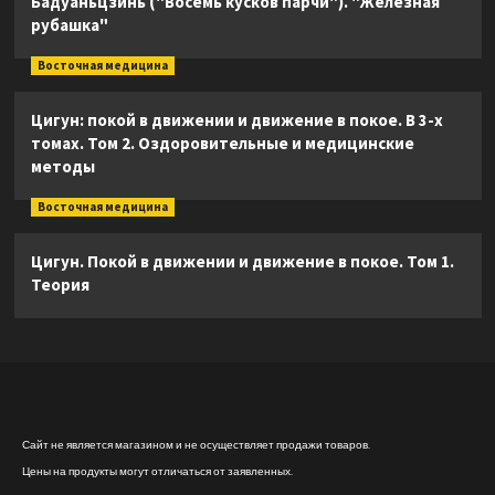
Бадуаньцзинь ("Восемь кусков парчи"). "Железная
рубашка"
Восточная медицина
Цигун: покой в движении и движение в покое. В 3-х
томах. Том 2. Оздоровительные и медицинские
методы
Восточная медицина
Цигун. Покой в движении и движение в покое. Том 1.
Теория
Сайт не является магазином и не осуществляет продажи товаров.
Цены на продукты могут отличаться от заявленных.