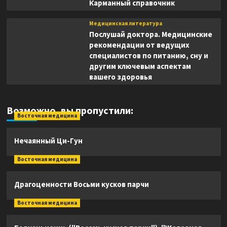
Карманный справочник
Медицинская литература
Послушай доктора. Медицинские
рекомендации от ведущих
специалистов по питанию, сну и
другим ключевым аспектам
вашего здоровья
Возможно, вы пропустили:
Восточная медицина
Нечаянный Ци-Гун
Восточная медицина
Драгоценности Восьми кусков парчи
Восточная медицина