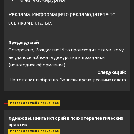
Реклама. Информация о рекламодателе по
ссылкам в статье.
Навигация
Предыдущий
Осторожно, Рождество! Что происходит с теми, кому
записи
не удалось избежать дежурства в праздники
(новогоднее оформление)
Следующий:
На тот свет и обратно. Записки врача-реаниматолога
Истории врачей и пациентов
Однажды. Книга историй и психотерапевтических
практик
Истории врачей и пациентов