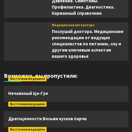
Давление. Симптомы.
Профилактика. Диагностика.
Карманный справочник
Медицинская литература
Послушай доктора. Медицинские
рекомендации от ведущих
специалистов по питанию, сну и
другим ключевым аспектам
вашего здоровья
Возможно, вы пропустили:
Восточная медицина
Нечаянный Ци-Гун
Восточная медицина
Драгоценности Восьми кусков парчи
Восточная медицина