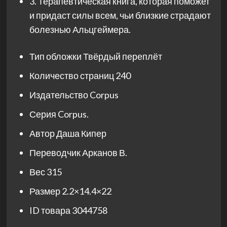
3. Терапевтическая книга, которая поможет
и придаст силы всем, чьи близкие страдают
болезнью Альцгеймера.
Тип обложки
Твёрдый переплёт
Количество страниц
240
Издательство
Corpus
Серия
Corpus.
Автор
Даша Кипер
Переводчик
Арканов В.
Вес
315
Размер
2.2×14.4×22
ID товара
3044758