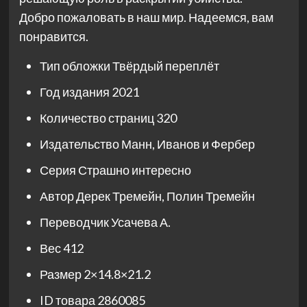
Добро пожаловать в наш мир. Надеемся, вам
понравится.
Тип обложки
Твёрдый переплёт
Год издания
2021
Количество страниц
320
Издательство
Манн, Иванов и Фербер
Серия
Страшно интересно
Автор
Дерек Тремейн, Полин Тремейн
Переводчик
Усачева А.
Вес
412
Размер
2×14.8×21.2
ID товара
2860085