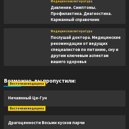
Медицинская литература
Давление. Симптомы.
Профилактика. Диагностика.
Карманный справочник
Медицинская литература
Послушай доктора. Медицинские
рекомендации от ведущих
специалистов по питанию, сну и
другим ключевым аспектам
вашего здоровья
Возможно, вы пропустили:
Восточная медицина
Нечаянный Ци-Гун
Восточная медицина
Драгоценности Восьми кусков парчи