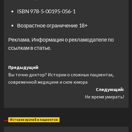
ISBN
978-5-00195-056-1
Возрастное ограничение
18+
Реклама. Информация о рекламодателе по
ссылкам в статье.
Навигация
Предыдущий
Вы точно доктор? Истории о сложных пациентах,
записи
современной медицине и силе юмора
Следующий:
Не время умирать!
Истории врачей и пациентов