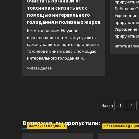
очистить организм от
приручить 
токсинов и снизить вес с
Лебедева О
помощью интервального
Укрощение 
голодания и полезных жиров
приручить 
Укрощение 
Кето-голодание. Научное
приручить м
исследование о том, как улучшить
самочувствие, очистить организм от
Читать дале
токсинов и снизить вес с помощью
интервального голодания и...
Прочитать
Читать далее
больше
о
Кето-
голодание.
Научное
Пагинац
исследование
Назад
1
2
о
записей
том,
как
Возможно, вы пропустили:
Восточная медицина
улучшить
Восточная медицин
самочувствие,
очистить