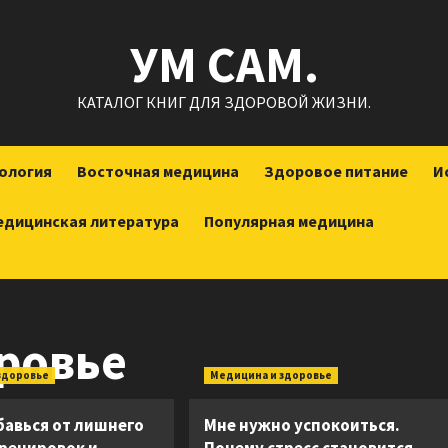
УМ САМ.
КАТАЛОГ КНИГ ДЛЯ ЗДОРОВОЙ ЖИЗНИ.
ология
Восточная медицина
Здоровое питание
И
едицинская литература
Популярная медицина
ровье
здоровье
Медицина и здоровье
бавься от лишнего
Мне нужно успокоиться.