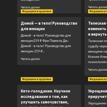
Прочитать
Читать дале
Читать далее
больше
Медицина и здоровье
Медицина и 
о
Как
Домой — в тело! Руководство
Телесная 
прожить
для женщин
изменить 
118
и вернут
лет.
Домой - в тело! Руководство для
Подари
женщин219 ₽ Фри Памела Дж.:
Телесная пс
себе
Домой - в тело! Руководство для
судьбу чере
молодость
женщин 219 ₽...
женщине са
и
Ксения Але
долголетие!
Прочитать
Читать далее
психология: 
больше
о
Читать дале
Домой
—
Медицина и здоровье
Медицина и 
в
тело!
Руководство
Кето-голодание. Научное
Укрощени
для
исследование о том, как
приручит
женщин
улучшить самочувствие,
Укрощение 