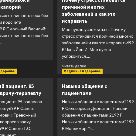
тренировок и
Почему стресс становится
 калорий
причиной многих
заболеваний и как это
вься от лишнего веса без
исправить
и подсчета
9 ₽ Смольный Василий:
Мне нужно успокоиться. Почему
вься от лишнего веса без
стресс становится причиной многих
.
заболеваний и как это исправить699
₽ Чэнь Йен И: Мне нужно
Прочитать
е
успокоиться....
больше
о
Прочитать
Читать далее
Легко.
больше
здоровье
Медицина и здоровье
Избавься
о
от
Мне
й пациент. 95
Навыки общения с
лишнего
нужно
веса
 врачу-терапевту
пациентами
успокоиться.
без
Почему
пациент. 95 вопросов
Навыки общения с пациентами2199
тренировок
стресс
певту699 ₽ Сапего
₽ Сильверман Джонатан: Навыки
и
становится
егович: Тревожный
подсчета
общения с пациентами 2199 ₽
причиной
калорий
 вопросов врачу-
Навыки общения с пациентами2199
многих
99 ₽ Сапего Г.О.
₽ Мондимор Ф....
заболеваний
и
ациент....