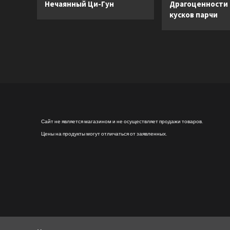
Нечаянный Ци-Гун
Драгоценности
организм
кусков парчи
от
токсинов
и
снизить
вес
с
помощью
интервального
голодания
и
полезных
Сайт не является магазином и не осуществляет продажи товаров.
жиров
Цены на продукты могут отличаться от заявленных.