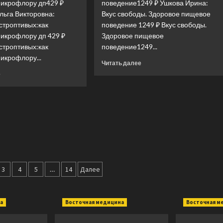
микрофлору дп429 ₽
поведение1249 ₽ Ушкова Ирина:
тело
(+DVD)
льга Викторовна:
Вкус свободы. Здоровое пищевое
и
строптивых:как
поведение 1249 ₽ Вкус свободы.
вернуть
женщине
микрофлору дп 429 ₽
Здоровое пищевое
саму
строптивых:как
поведение1249...
себя
икрофлору...
Прочитать
Читать далее
больше
Прочитать
е
о
больше
Вкус
о
свободы.
Укрощение
Здоровое
строптивых:как
пищевое
приручить
поведение
микрофлору
дп
ия
3
4
5
…
14
Далее
а
Восточная медицина
Восточная м