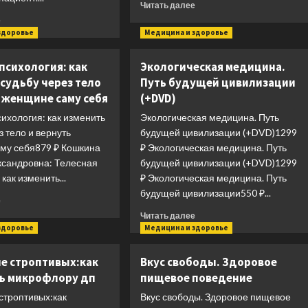
Прочитать
Читать далее
как
больше
Прочитать
е
это
о
больше
здоровье
Медицина и здоровье
исправить
Навыки
о
общения
Тревожный
психология: как
Экологическая медицина.
с
пациент.
судьбу через тело
Путь будущей цивилизации
пациентами
95
ь женщине саму себя
(+DVD)
вопросов
врачу-
ихология: как изменить
Экологическая медицина. Путь
терапевту
з тело и вернуть
будущей цивилизации (+DVD)1299
му себя879 ₽ Кошкина
₽ Экологическая медицина. Путь
ксандровна: Телесная
будущей цивилизации (+DVD)1299
как изменить...
₽ Экологическая медицина. Путь
будущей цивилизации550 ₽...
Прочитать
е
больше
Прочитать
Читать далее
о
больше
здоровье
Медицина и здоровье
Телесная
о
психология:
Экологическая
е строптивых:как
Вкус свободы. Здоровое
как
медицина.
ь микрофлору дп
пищевое поведение
изменить
Путь
судьбу
будущей
строптивых:как
Вкус свободы. Здоровое пищевое
через
цивилизации