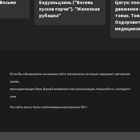
 Восьми
Бадуаньцзинь ("Восемь
Цигун: пок
кусков парчи"). "Железная
движение в
рубашка"
томах. Том 
Оздоровит
медицинск
Если Вы обнаружили на нашем сайте материалы, которые нарушают авторские
права,
принадлежащие Вам, Вашей компании или организации, пожалуйста, сообщите
нам.
На сайте могут быть опубликованы материалы 18+!