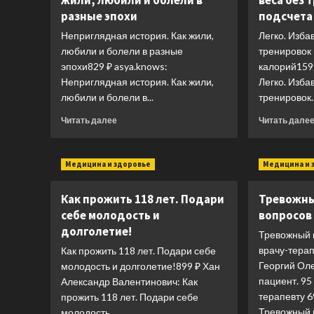
жили, любили и болели в
веса без 
разные эпохи
подсчета
Неприглядная история. Как жили,
Легко. Изба
любили и болели в разные
тренировок 
эпохи829 ₽ asya.knows:
калорий159
Неприглядная история. Как жили,
Легко. Изба
любили и болели в...
тренировок..
Прочитать
Читать далее
Читать дале
больше
о
Неприглядная
Медицина и здоровье
Медицина и 
история.
Как
Как прожить 118 лет. Подари
Тревожны
жили,
любили
себе молодость и
вопросов
и
долголетие!
Тревожный 
болели
врачу-тера
Как прожить 118 лет. Подари себе
в
разные
Георгий Ол
молодость и долголетие!899 ₽ Хан
эпохи
пациент. 95
Александр Валентинович: Как
терапевту 6
прожить 118 лет. Подари себе
Тревожный п
молодость...