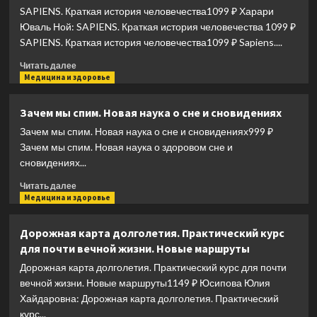
и
SAPIENS. Краткая история человечества1099 ₽ Харари
и
ревности
зла.
Юваль Ной: SAPIENS. Краткая история человечества 1099 ₽
Как
SAPIENS. Краткая история человечества1099 ₽ Sapiens....
наука
Прочитать
объясняет
Читать далее
больше
Медицина и здоровье
наши
о
поступки.
SAPIENS.
Часть
Зачем мы спим. Новая наука о сне и сновидениях
Краткая
1,2
Зачем мы спим. Новая наука о сне и сновидениях999 ₽
история
(комплект
человечества
из
Зачем мы спим. Новая наука о здоровом сне и
2
сновидениях...
книг)
Прочитать
Читать далее
больше
Медицина и здоровье
о
Зачем
Дорожная карта долголетия. Практический курс
мы
для почти вечной жизни. Новые маршруты
спим.
Новая
Дорожная карта долголетия. Практический курс для почти
наука
вечной жизни. Новые маршруты1149 ₽ Юсипова Юлия
о
Хайдаровна: Дорожная карта долголетия. Практический
сне
курс...