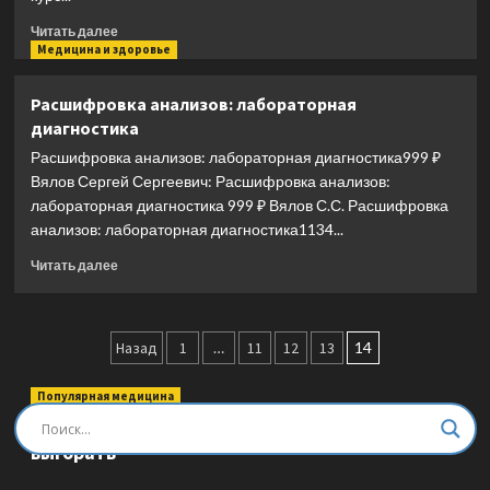
и
сновидениях
Прочитать
Читать далее
больше
Медицина и здоровье
о
Дорожная
Расшифровка анализов: лабораторная
карта
диагностика
долголетия.
Практический
Расшифровка анализов: лабораторная диагностика999 ₽
курс
Вялов Сергей Сергеевич: Расшифровка анализов:
для
лабораторная диагностика 999 ₽ Вялов С.С. Расшифровка
почти
анализов: лабораторная диагностика1134...
вечной
жизни.
Прочитать
Читать далее
Новые
больше
маршруты
о
Расшифровка
Пагинация
анализов:
Назад
1
…
11
12
13
14
лабораторная
записей
диагностика
Популярная медицина
Быть врачом. Как помогать, развиваться и не
выгорать