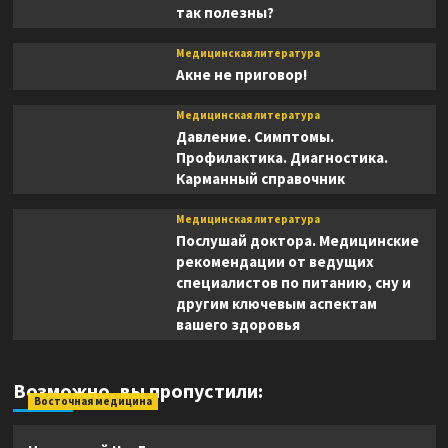
так полезны?
Медицинская литература
Акне не приговор!
Медицинская литература
Давление. Симптомы.
Профилактика. Диагностика.
Карманный справочник
Медицинская литература
Послушай доктора. Медицинские
рекомендации от ведущих
специалистов по питанию, сну и
другим ключевым аспектам
вашего здоровья
Возможно, вы пропустили:
Восточная медицина