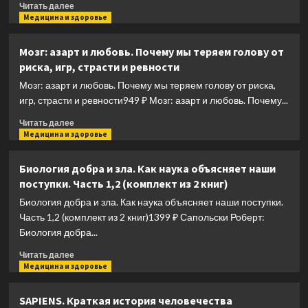
Прочитать
Читать далее
больше
Медицина и здоровье
о
Эгоистичный
Мозг: азарт и любовь. Почему мы теряем голову от
ген
риска, игр, страсти и ревности
Мозг: азарт и любовь. Почему мы теряем голову от риска,
игр, страсти и ревности949 ₽ Мозг: азарт и любовь. Почему...
Прочитать
Читать далее
больше
Медицина и здоровье
о
Мозг:
Биология добра и зла. Как наука объясняет наши
азарт
поступки. Часть 1,2 (комплект из 2 книг)
и
любовь.
Биология добра и зла. Как наука объясняет наши поступки.
Почему
Часть 1,2 (комплект из 2 книг)1399 ₽ Сапольски Роберт:
мы
Биология добра...
теряем
голову
Прочитать
Читать далее
от
больше
Медицина и здоровье
риска,
о
игр,
Биология
SAPIENS. Краткая история человечества
страсти
добра