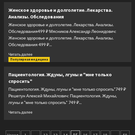
о
груди
Здоровье
Женское здоровье и долголетие. Лекарства.
и
спины
Анализы. Обследования
восстановят
и
нервную
суставов
Женское здоровье и долголетие. Лекарства. Анализы.
систему
без
Обследования499 ₽ Мясников Александр Леонидович:
лекарств.
Женское здоровье и долголетие. Лекарства. Анализы.
Как
Обследования 499 ₽...
справиться
с
Прочитать
Читать далее
острыми
больше
Популярная медицина
и
о
хроническими
Женское
Пациентология. Ждуны, лгуны и "мне только
болями
здоровье
спросить"
силами
и
организма
долголетие.
Пациентология. Ждуны, лгуны и "мне только спросить"749 ₽
Лекарства.
Решетун Алексей Михайлович: Пациентология. Ждуны,
Анализы.
лгуны и "мне только спросить" 749 ₽...
Обследования
Прочитать
Читать далее
больше
о
Пациентология.
Ждуны,
…
15
…