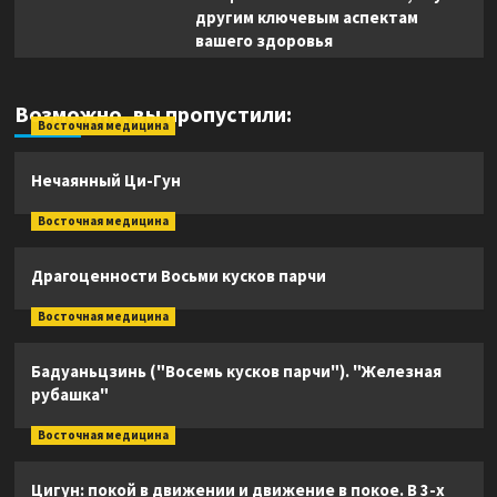
другим ключевым аспектам
вашего здоровья
Возможно, вы пропустили:
Восточная медицина
Нечаянный Ци-Гун
Восточная медицина
Драгоценности Восьми кусков парчи
Восточная медицина
Бадуаньцзинь ("Восемь кусков парчи"). "Железная
рубашка"
Восточная медицина
Цигун: покой в движении и движение в покое. В 3-х