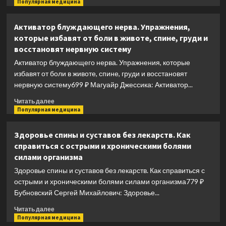
ребенка:
больше
Популярная медицина
от
о
витаминов
Гениальный
Активатор блуждающего нерва. Упражнения,
до
кишечник.
которые избавят от боли в животе, спине, груди и
болезней
Как
восстановят нервную систему
научить
кишечник
Активатор блуждающего нерва. Упражнения, которые
делиться
избавят от боли в животе, спине, груди и восстановят
с
нервную систему699 ₽ Магуайр Джессика: Активатор...
вами
гормоном
Прочитать
Читать далее
счастья
больше
Популярная медицина
о
Активатор
Здоровье спины и суставов без лекарств. Как
блуждающего
справиться с острыми и хроническими болями
нерва.
силами организма
Упражнения,
которые
Здоровье спины и суставов без лекарств. Как справиться с
избавят
острыми и хроническими болями силами организма779 ₽
от
Бубновский Сергей Михайлович: Здоровье...
боли
в
Прочитать
Читать далее
животе,
больше
Популярная медицина
спине,