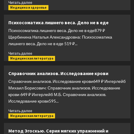
Прочитать
Читать далее
больше
Медицина и здоровье
о
Большой
Психосоматика лишнего веса. Дело не в еде
справочник
Психосоматика лишнего веса. Дело не в еде879 ₽
по
массажу
Щербинина Наталья Александровна: Психосоматика
лишнего веса. Дело не в еде 519 ₽...
Прочитать
Читать далее
больше
Медицинская литература
о
Психосоматика
Справочник анализов. Исследование крови
лишнего
Справочник анализов. Исследование крови649 ₽ Ингерлейб
веса.
Дело
Михаил Борисович: Справочник анализов. Исследование
не
крови 649 ₽ Ингерлейб М.Б. Справочник анализов.
в
Исследование крови595...
еде
Прочитать
Читать далее
больше
Медицинская литература
о
Справочник
Метод Эгоскью. Серия мягких упражнений и
анализов.