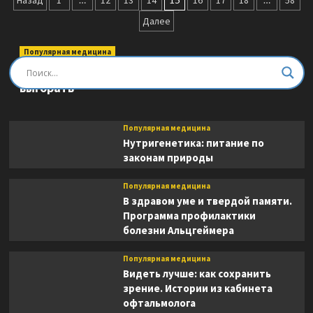
Пагинация
Назад
1
12
13
14
16
17
18
58
лгуны
записей
Далее
и
"мне
только
Популярная медицина
спросить"
Быть врачом. Как помогать, развиваться и не
выгорать
Популярная медицина
Нутригенетика: питание по
законам природы
Популярная медицина
В здравом уме и твердой памяти.
Программа профилактики
болезни Альцгеймера
Популярная медицина
Видеть лучше: как сохранить
зрение. Истории из кабинета
офтальмолога