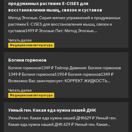
продуманных растяжек E-CISES для
Исследование
восстановления мышц, связок и суставов
крови
Метод Эгоскью. Серия мягких упражнений и продуманных
растяжек E-CISES для восстановления мышц, связок и
суставов1499 ₽ Эгоскью Пит: Метод Эгоскью....
Прочитать
Читать далее
больше
Медицинская литература
о
Метод
Богиня гормонов
Эгоскью.
Богиня гормонов1349 ₽ Тейлор Давиния: Богиня гормонов
Серия
мягких
1349 ₽ Богиня гормонов1190 ₽ Богиня гормонов1349 ₽
упражнений
Возможно Вас заинтересует: КОРРЕКТ ЖИДКОСТЬ...
и
Прочитать
продуманных
Читать далее
больше
Медицинская литература
растяжек
о
E-
Богиня
CISES
Умный ген. Какая еда нужна нашей ДНК
гормонов
для
Умный ген. Какая еда нужна нашей ДНК629 ₽ Умный ген.
восстановления
мышц,
Какая еда нужна нашей ДНК 629 ₽ Умный ген. Какая...
связок