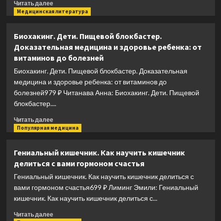
Прочитать
Читать далее
и
больше
Медицинская литература
суставов
о
Умный
Биохакинг. Дети. Пищевой блокбастер.
ген.
Доказательная медицина и здоровье ребенка: от
Какая
витаминов до болезней
еда
нужна
Биохакинг. Дети. Пищевой блокбастер. Доказательная
нашей
медицина и здоровье ребенка: от витаминов до
ДНК
болезней979 ₽ Читанава Анна: Биохакинг. Дети. Пищевой
блокбастер....
Прочитать
Читать далее
больше
Популярная медицина
о
Биохакинг.
Гениальный кишечник. Как научить кишечник
Дети.
делиться с вами гормоном счастья
Пищевой
блокбастер.
Гениальный кишечник. Как научить кишечник делиться с
Доказательная
вами гормоном счастья699 ₽ Лиминг Эмили: Гениальный
медицина
кишечник. Как научить кишечник делиться с...
и
здоровье
Прочитать
Читать далее