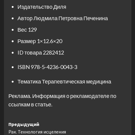
Издательство
Диля
Автор
Людмила Петровна Печенина
Вес
129
Размер
1×12.6×20
ID товара
2282412
ISBN
978-5-4236-0043-3
Тематика
Терапевтическая медицина
Реклама. Информация о рекламодателе по
ссылкам в статье.
Навигация
Предыдущий
Рак. Технология исцеления