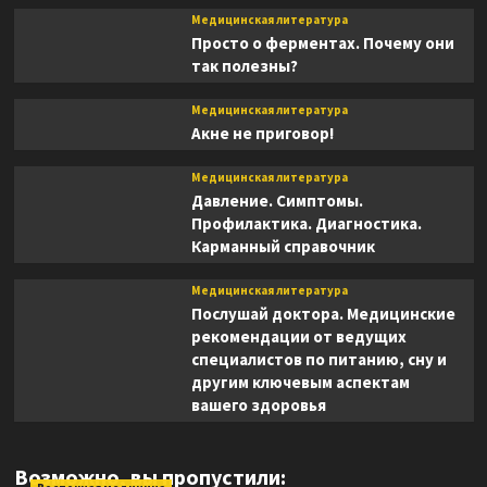
Медицинская литература
Просто о ферментах. Почему они
так полезны?
Медицинская литература
Акне не приговор!
Медицинская литература
Давление. Симптомы.
Профилактика. Диагностика.
Карманный справочник
Медицинская литература
Послушай доктора. Медицинские
рекомендации от ведущих
специалистов по питанию, сну и
другим ключевым аспектам
вашего здоровья
Возможно, вы пропустили: