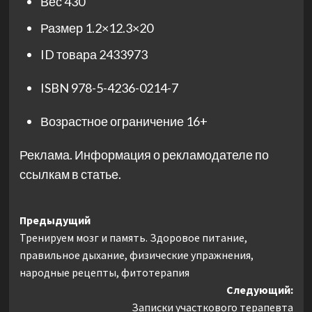
Вес
430
Размер
1.2×12.3×20
ID товара
2433973
ISBN
978-5-4236-0214-7
Возрастное ограничение
16+
Реклама. Информация о рекламодателе по
ссылкам в статье.
Навигация
Предыдущий
Тренируем мозг и память. Здоровое питание,
записи
правильное дыхание, физические упражнения,
народные рецепты, фитотерапия
Следующий:
Записки участкового терапевта