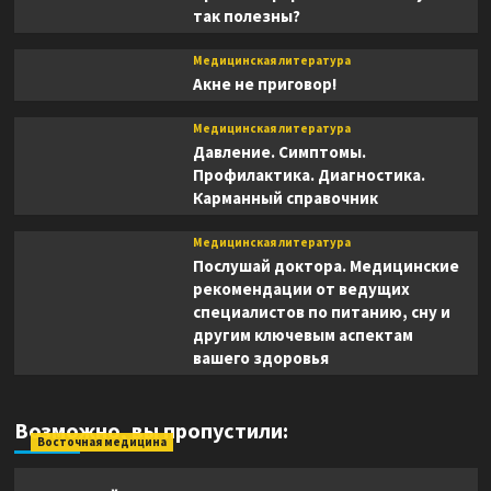
так полезны?
Медицинская литература
Акне не приговор!
Медицинская литература
Давление. Симптомы.
Профилактика. Диагностика.
Карманный справочник
Медицинская литература
Послушай доктора. Медицинские
рекомендации от ведущих
специалистов по питанию, сну и
другим ключевым аспектам
вашего здоровья
Возможно, вы пропустили:
Восточная медицина