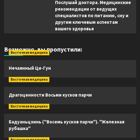
Послушай доктора. Медицинские
рекомендации от ведущих
специалистов по питанию, сну и
другим ключевым аспектам
вашего здоровья
Возможно, вы пропустили:
Восточная медицина
Нечаянный Ци-Гун
Восточная медицина
Драгоценности Восьми кусков парчи
Восточная медицина
Бадуаньцзинь ("Восемь кусков парчи"). "Железная
рубашка"
Восточная медицина