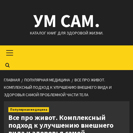
Перейти
УМ САМ.
к
содержимому
КАТАЛОГ КНИГ ДЛЯ ЗДОРОВОЙ ЖИЗНИ.
Основное
меню
ГЛАВНАЯ
ПОПУЛЯРНАЯ МЕДИЦИНА
ВСЕ ПРО ЖИВОТ.
КОМПЛЕКСНЫЙ ПОДХОД К УЛУЧШЕНИЮ ВНЕШНЕГО ВИДА И
ЗДОРОВЬЯ САМОЙ ПРОБЛЕМНОЙ ЧАСТИ ТЕЛА
Популярная медицина
Все про живот. Комплексный
подход к улучшению внешнего
вида и здоровья самой