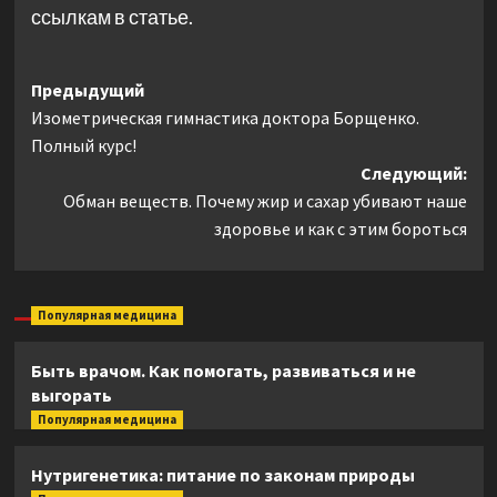
ссылкам в статье.
Навигация
Предыдущий
Изометрическая гимнастика доктора Борщенко.
записи
Полный курс!
Следующий:
Обман веществ. Почему жир и сахар убивают наше
здоровье и как с этим бороться
Популярная медицина
Быть врачом. Как помогать, развиваться и не
выгорать
Популярная медицина
Нутригенетика: питание по законам природы