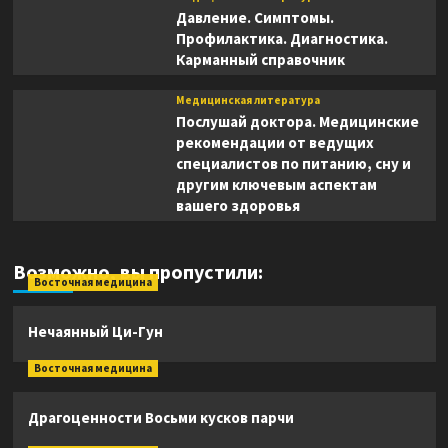
Давление. Симптомы.
Профилактика. Диагностика.
Карманный справочник
Медицинская литература
Послушай доктора. Медицинские
рекомендации от ведущих
специалистов по питанию, сну и
другим ключевым аспектам
вашего здоровья
Возможно, вы пропустили:
Восточная медицина
Нечаянный Ци-Гун
Восточная медицина
Драгоценности Восьми кусков парчи