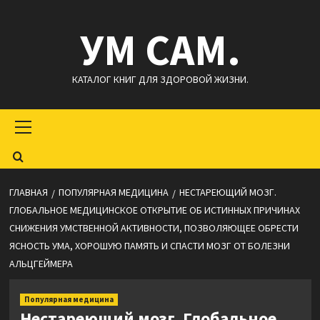
Перейти
УМ САМ.
к
содержимому
КАТАЛОГ КНИГ ДЛЯ ЗДОРОВОЙ ЖИЗНИ.
Основное
меню
ГЛАВНАЯ
ПОПУЛЯРНАЯ МЕДИЦИНА
НЕСТАРЕЮЩИЙ МОЗГ.
ГЛОБАЛЬНОЕ МЕДИЦИНСКОЕ ОТКРЫТИЕ ОБ ИСТИННЫХ ПРИЧИНАХ
СНИЖЕНИЯ УМСТВЕННОЙ АКТИВНОСТИ, ПОЗВОЛЯЮЩЕЕ ОБРЕСТИ
ЯСНОСТЬ УМА, ХОРОШУЮ ПАМЯТЬ И СПАСТИ МОЗГ ОТ БОЛЕЗНИ
АЛЬЦГЕЙМЕРА
Популярная медицина
Нестареющий мозг. Глобальное