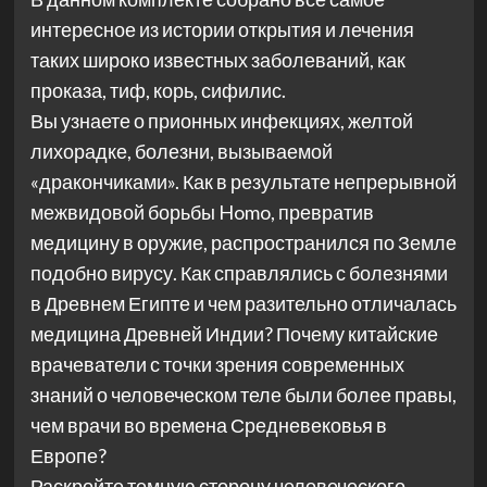
интересное из истории открытия и лечения
таких широко известных заболеваний, как
проказа, тиф, корь, сифилис.
Вы узнаете о прионных инфекциях, желтой
лихорадке, болезни, вызываемой
«дракончиками». Как в результате непрерывной
межвидовой борьбы Homo, превратив
медицину в оружие, распространился по Земле
подобно вирусу. Как справлялись с болезнями
в Древнем Египте и чем разительно отличалась
медицина Древней Индии? Почему китайские
врачеватели с точки зрения современных
знаний о человеческом теле были более правы,
чем врачи во времена Средневековья в
Европе?
Раскройте темную сторону человеческого