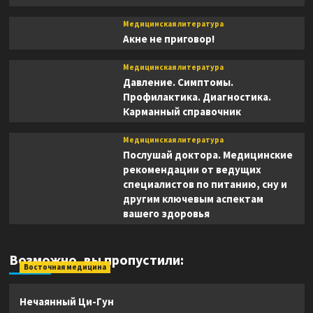
Медицинская литература
Акне не приговор!
Медицинская литература
Давление. Симптомы.
Профилактика. Диагностика.
Карманный справочник
Медицинская литература
Послушай доктора. Медицинские
рекомендации от ведущих
специалистов по питанию, сну и
другим ключевым аспектам
вашего здоровья
Возможно, вы пропустили:
Восточная медицина
Нечаянный Ци-Гун