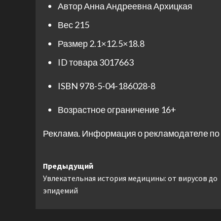
Автор
Анна Андреевна Архицкая
Вес
215
Размер
2.1×12.5×18.8
ID товара
3017663
ISBN
978-5-04-186028-8
Возрастное ограничение
16+
Реклама. Информация о рекламодателе по 
Навигация
Предыдущий
Увлекательная история медицины: от вирусов до
записи
эпидемий