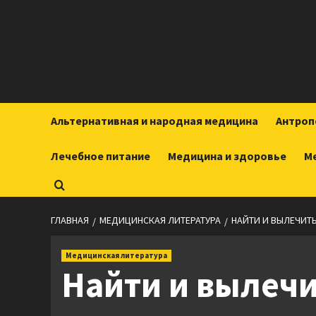
Перейти
к
содержимому
Альтернативная и народная медицина
Антроп
Лечебное питание
Медицина и здоровье
М
ГЛАВНАЯ
МЕДИЦИНСКАЯ ЛИТЕРАТУРА
НАЙТИ И ВЫЛЕЧИТЬ
Медицинская литература
Найти и вылечи