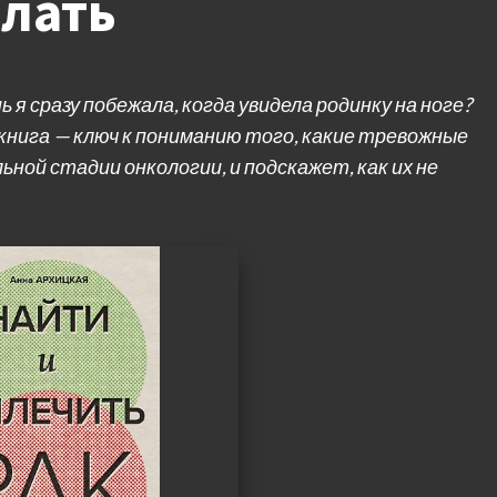
елать
я сразу побежала, когда увидела родинку на ноге?
 книга — ключ к пониманию того, какие тревожные
ьной стадии онкологии, и подскажет, как их не