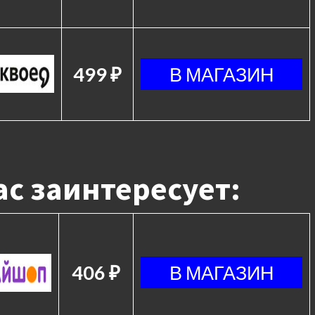
499 ₽
с заинтересует:
406 ₽