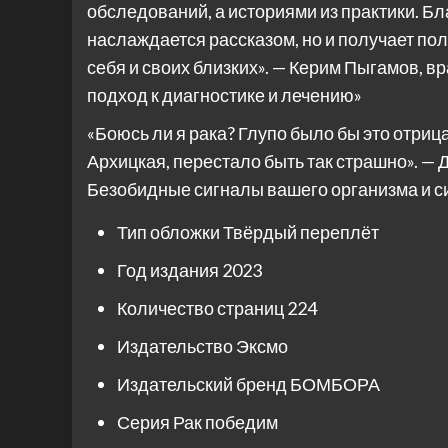
обследований, а историями из практики. Бл
наслаждается рассказом, но и получает п
себя и своих близких». — Керим Пыгамов, в
подход к диагностике и лечению»
«Боюсь ли я рака? Глупо было бы это отриц
Архицкая, перестало быть так страшно». — 
Безобидные сигналы вашего организма и си
Тип обложки
Твёрдый переплёт
Год издания
2023
Количество страниц
224
Издательство
Эксмо
Издательский бренд
БОМБОРА
Серия
Рак победим