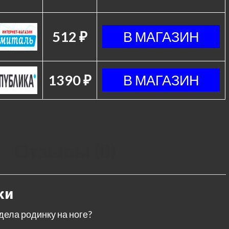
512 ₽
1390 ₽
Отзывы (0)
ки
дела родинку на ноге?