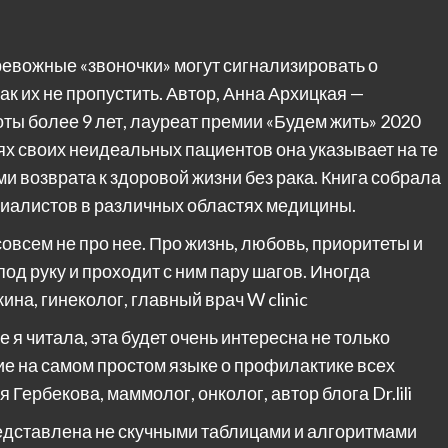
тревожные «звоночки» могут сигнализировать о
ак их не пропустить. Автор, Анна Архицкая —
ты более 9 лет, лауреат премии «Будем жить» 2020
иях своих неидеальных пациентов она указывает на те
ми возврата к здоровой жизни без рака. Книга собрала
иалистов в различных областях медицины.
совсем не про нее. Про жизнь, любовь, приоритеты и
под руку и проходит с ним пару шагов. Иногда
на, гинеколог, главный врач W clinic
е я читала, эта будет очень интересна не только
ие на самом простом языке о профилактике всех
 Гербекова, маммолог, онколог, автор блога Dr.lili
едставлена не скучными таблицами и алгоритмами