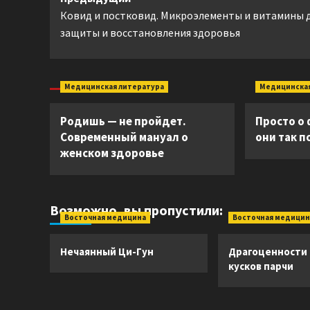
Навигация
Ковид и постковид. Микроэлементы и витамины 
записи
защиты и восстановления здоровья
Медицинская литература
Медицинская
Родишь — не пройдет.
Просто о
Современный мануал о
они так 
женском здоровье
Возможно, вы пропустили:
Восточная медицина
Восточная медицин
Нечаянный Ци-Гун
Драгоценности
кусков парчи