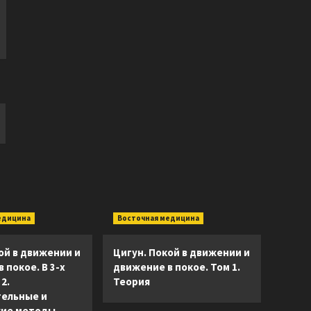
едицина
Восточная медицина
ой в движении и
Цигун. Покой в движении и
 покое. В 3-х
движение в покое. Том 1.
2.
Теория
ельные и
ие методы