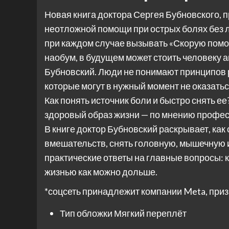
Новая книга доктора Сергея Бубновского, 
неотложной помощи при острых болях без 
при каждом случае вызывать «Скорую помо
наобум, в будущем может стоить человеку а
Бубновский. Люди не понимают принципов р
которые могут в нужный момент не оказатьс
Как понять источник боли и быстро снять е
здоровый образ жизни — по мнению профес
В книге доктор Бубновский раскрывает, как
вмешательств, снять головную, мышечную и
практические ответы на главные вопросы: к
жизнью как можно дольше.
*соцсеть принадлежит компании Meta, приз
Тип обложки
Мягкий переплёт