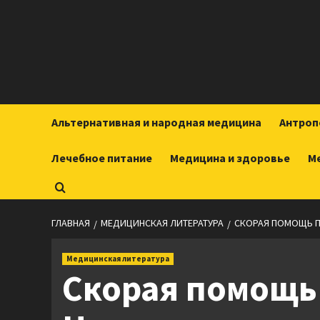
Перейти
к
содержимому
Альтернативная и народная медицина
Антроп
Лечебное питание
Медицина и здоровье
М
ГЛАВНАЯ
МЕДИЦИНСКАЯ ЛИТЕРАТУРА
СКОРАЯ ПОМОЩЬ П
Медицинская литература
Скорая помощь 