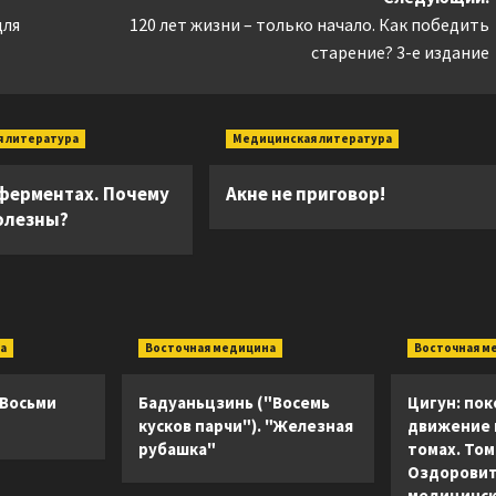
для
120 лет жизни – только начало. Как победить
старение? 3-е издание
 литература
Медицинская литература
 ферментах. Почему
Акне не приговор!
полезны?
а
Восточная медицина
Восточная м
 Восьми
Бадуаньцзинь ("Восемь
Цигун: пок
кусков парчи"). "Железная
движение в
рубашка"
томах. Том 
Оздоровит
медицинск