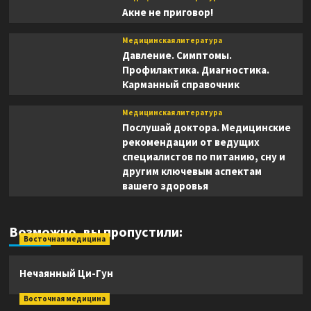
Акне не приговор!
Медицинская литература
Давление. Симптомы.
Профилактика. Диагностика.
Карманный справочник
Медицинская литература
Послушай доктора. Медицинские
рекомендации от ведущих
специалистов по питанию, сну и
другим ключевым аспектам
вашего здоровья
Возможно, вы пропустили:
Восточная медицина
Нечаянный Ци-Гун
Восточная медицина