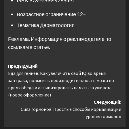
ISBN
978-5-699-92864-4
Возрастное ограничение
12+
Тематика
Дерматология
Реклама. Информация о рекламодателе по
ссылкам в статье.
Навигация
Предыдущий
Еда для гениев. Как увеличить свой IQ во время
записи
завтрака, повысить производительность мозга во
время обеда и активизировать память за ужином
(новое оформление)
Следующий:
Сила гормонов. Простые способы нормализации
уровня гормонов