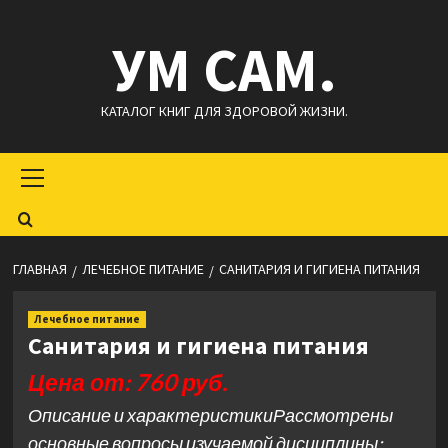
Перейти
УМ САМ.
к
содержимому
КАТАЛОГ КНИГ ДЛЯ ЗДОРОВОЙ ЖИЗНИ.
Основное
меню
ГЛАВНАЯ
ЛЕЧЕБНОЕ ПИТАНИЕ
САНИТАРИЯ И ГИГИЕНА ПИТАНИЯ
Лечебное питание
Санитария и гигиена питания
Цена от: 760 руб.
Описание и характеристикиРассмотрены
основные вопросы изучаемой дисциплины: