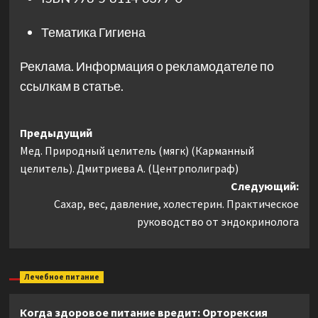
Тематика
Гигиена
Реклама. Информация о рекламодателе по
ссылкам в статье.
Навигация
Предыдущий
Мед. Природный целитель (мягк) (Карманный
записи
целитель). Дмитриева А. (Центрполиграф)
Следующий:
Сахар, вес, давление, холестерин. Практическое
руководство от эндокринолога
Лечебное питание
Когда здоровое питание вредит: Орторексия