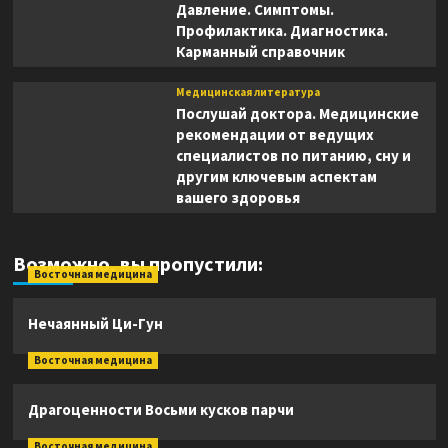
Давление. Симптомы.
Профилактика. Диагностика.
Карманный справочник
Медицинская литература
Послушай доктора. Медицинские
рекомендации от ведущих
специалистов по питанию, сну и
другим ключевым аспектам
вашего здоровья
Возможно, вы пропустили:
Восточная медицина
Нечаянный Ци-Гун
Восточная медицина
Драгоценности Восьми кусков парчи
Восточная медицина