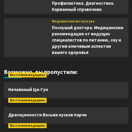
Профилактика. Диагностика.
Карманный справочник
Медицинская литература
Послушай доктора. Медицинские
рекомендации от ведущих
специалистов по питанию, сну и
другим ключевым аспектам
вашего здоровья
Возможно, вы пропустили:
Восточная медицина
Нечаянный Ци-Гун
Восточная медицина
Драгоценности Восьми кусков парчи
Восточная медицина