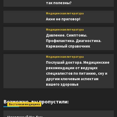
так полезны?
Медицинская литература
Акне не приговор!
Медицинская литература
Давление. Симптомы.
Профилактика. Диагностика.
Карманный справочник
Медицинская литература
Послушай доктора. Медицинские
рекомендации от ведущих
специалистов по питанию, сну и
другим ключевым аспектам
вашего здоровья
Возможно, вы пропустили:
Восточная медицина