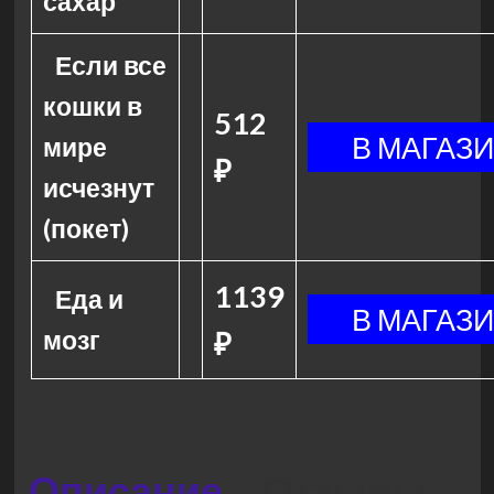
сахар
Если все
кошки в
512
мире
₽
исчезнут
(покет)
1139
Еда и
мозг
₽
Описание
Отзывы