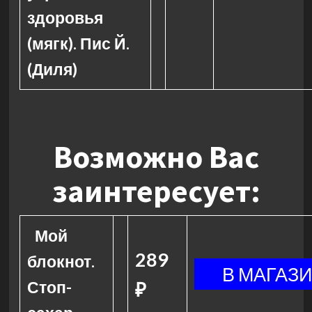
здоровья
(мягк). Пис Й.
(Диля)
Возможно Вас
заинтересует:
Мой
289
блокнот.
Стоп-
₽