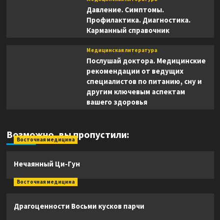
Давление. Симптомы.
Профилактика. Диагностика.
Карманный справочник
Медицинская литература
Послушай доктора. Медицинские
рекомендации от ведущих
специалистов по питанию, сну и
другим ключевым аспектам
вашего здоровья
Возможно, вы пропустили:
Восточная медицина
Нечаянный Ци-Гун
Восточная медицина
Драгоценности Восьми кусков парчи