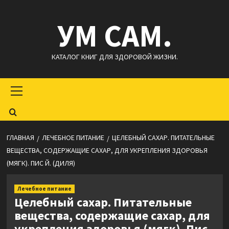
Перейти
УМ САМ.
к
содержимому
КАТАЛОГ КНИГ ДЛЯ ЗДОРОВОЙ ЖИЗНИ.
Основное
меню
ГЛАВНАЯ
ЛЕЧЕБНОЕ ПИТАНИЕ
ЦЕЛЕБНЫЙ САХАР. ПИТАТЕЛЬНЫЕ
ВЕЩЕСТВА, СОДЕРЖАЩИЕ САХАР, ДЛЯ УКРЕПЛЕНИЯ ЗДОРОВЬЯ
(МЯГК). ПИС Й. (ДИЛЯ)
Лечебное питание
Целебный сахар. Питательные
вещества, содержащие сахар, для
укрепления здоровья (мягк). Пис