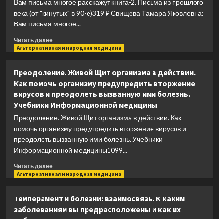
Вам письма многое расскажут книга-2. Письма из прошлого
века (от "кинутых" в 90-е)319 ₽ Свищева Тамара Яковлевна:
Вам письма многое...
Прочитать
Читать далее
больше
Альтернативная и народная медицина
о
Вам
Преодоление. Живой Щит организма в действии.
письма
Как помочь организму предупредить вторжение
многое
вирусов и преодолеть вызванную ими болезнь.
расскажут
Учебники Информационной медицины
книга-2.
Письма
Преодоление. Живой Щит организма в действии. Как
из
помочь организму предупредить вторжение вирусов и
прошлого
преодолеть вызванную ими болезнь. Учебники
века
Информационной медицины1099...
(от
"кинутых"
Прочитать
Читать далее
в
больше
Альтернативная и народная медицина
90-
о
е)
Преодоление.
Темперамент и болезни: взаимосвязь. К каким
Живой
заболеваниям вы предрасположены и как их
Щит