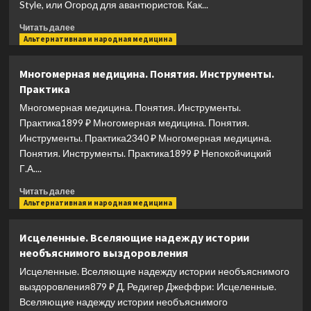
Style, или Огород для авантюристов. Как...
Прочитать
Читать далее
больше
Альтернативная и народная медицина
о
Огород
Многомерная медицина. Понятия. Инструменты.
Нечерноземья
Практика
Многомерная медицина. Понятия. Инструменты.
Практика1899 ₽ Многомерная медицина. Понятия.
Инструменты. Практика2340 ₽ Многомерная медицина.
Понятия. Инструменты. Практика1899 ₽ Непокойчицкий
Г.А....
Прочитать
Читать далее
больше
Альтернативная и народная медицина
о
Многомерная
Исцеленные. Вселяющие надежду истории
медицина.
необъяснимого выздоровления
Понятия.
Инструменты.
Исцеленные. Вселяющие надежду истории необъяснимого
Практика
выздоровления879 ₽ Д. Редигер Джеффри: Исцеленные.
Вселяющие надежду истории необъяснимого