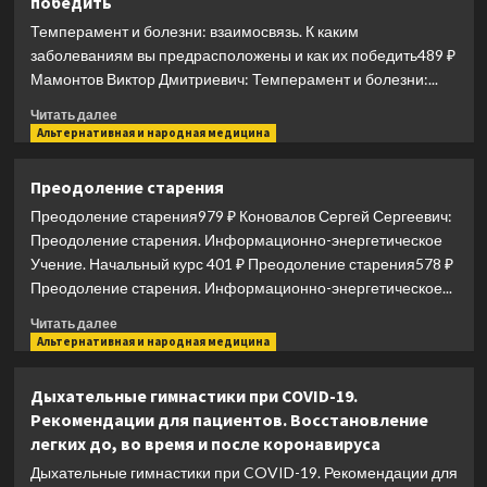
победить
организма
в
Темперамент и болезни: взаимосвязь. К каким
действии.
заболеваниям вы предрасположены и как их победить489 ₽
Как
Мамонтов Виктор Дмитриевич: Темперамент и болезни:...
помочь
организму
Прочитать
Читать далее
предупредить
больше
Альтернативная и народная медицина
вторжение
о
вирусов
Темперамент
Преодоление старения
и
и
преодолеть
Преодоление старения979 ₽ Коновалов Сергей Сергеевич:
болезни:
вызванную
взаимосвязь.
Преодоление старения. Информационно-энергетическое
ими
К
Учение. Начальный курс 401 ₽ Преодоление старения578 ₽
болезнь.
каким
Преодоление старения. Информационно-энергетическое...
Учебники
заболеваниям
Информационной
вы
Прочитать
Читать далее
медицины
предрасположены
больше
Альтернативная и народная медицина
и
о
как
Преодоление
Дыхательные гимнастики при COVID-19.
их
старения
Рекомендации для пациентов. Восстановление
победить
легких до, во время и после коронавируса
Дыхательные гимнастики при COVID-19. Рекомендации для