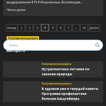
выздоровления 879 ₽ Исцеленные. Вселяющие...
Прочитать
Читать далее
больше
о
Исцеленные.
Пагинация
Вселяющие
Назад
1
2
3
4
5
6
7
…
16
Далее
надежду
записей
истории
Популярная медицина
необъяснимого
Быть врачом. Как помогать, развиваться и не
выздоровления
выгорать
Популярная медицина
Нутригенетика: питание по
законам природы
Популярная медицина
В здравом уме и твердой памяти.
Программа профилактики
болезни Альцгеймера