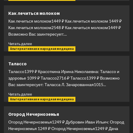
о
Ручки
Как лечиться молоком
и
Как лечиться молоком1449 ₽ Как лечиться молоком 1449 ₽
ногти.
Совершенство
Как лечиться молоком2548 ₽ Как лечиться молоком1449 ₽
до
Возможно Вас заинтересует:...
кончиков
Прочитать
пальцев
Читать далее
больше
Альтернативная и народная медицина
о
Как
Талассо
лечиться
Талассо1399 ₽ Красоткина Ирина Николаевна: Талассо и
молоком
здоровье 1099 ₽ Талассо2716 ₽ Талассо1399 ₽ Возможно
Вас заинтересует: Таласса Л. Зачарованная1015...
Прочитать
Читать далее
больше
Альтернативная и народная медицина
о
Талассо
Огород Нечерноземья
Огород Нечерноземья1249 ₽ Дубровин Иван Ильич: Огород
Нечерноземья 1249 ₽ Огород Нечерноземья1249 ₽ Дача