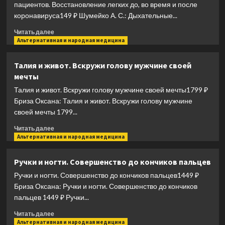
пациентов. Восстановление легких до, во время и после
коронавируса149 ₽ Шумейко А. С.: Дыхательные...
Прочитать
Читать далее
больше
Альтернативная и народная медицина
о
Дыхательные
Талия и живот. Вскружи голову мужчине своей
гимнастики
мечты
при
COVID-
Талия и живот. Вскружи голову мужчине своей мечты1799 ₽
19.
Бриза Оксана: Талия и живот. Вскружи голову мужчине
Рекомендации
своей мечты 1799...
для
пациентов.
Прочитать
Читать далее
Восстановление
больше
Альтернативная и народная медицина
легких
о
до,
Талия
Ручки и ногти. Совершенство до кончиков пальцев
во
и
время
Ручки и ногти. Совершенство до кончиков пальцев1449 ₽
живот.
и
Вскружи
Бриза Оксана: Ручки и ногти. Совершенство до кончиков
после
голову
пальцев 1449 ₽ Ручки...
коронавируса
мужчине
Прочитать
своей
Читать далее
больше
Альтернативная и народная медицина
мечты