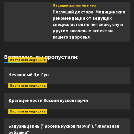
Медицинская литература
Послушай доктора. Медицинские
рекомендации от ведущих
специалистов по питанию, сну и
другим ключевым аспектам
вашего здоровья
Возможно, вы пропустили:
Восточная медицина
Нечаянный Ци-Гун
Восточная медицина
Драгоценности Восьми кусков парчи
Восточная медицина
Бадуаньцзинь ("Восемь кусков парчи"). "Железная
рубашка"