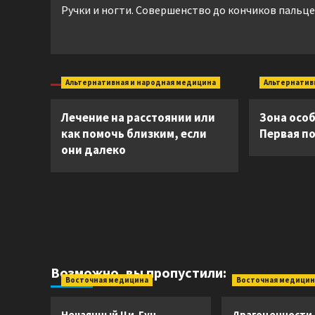
Ручки и ногти. Совершенство до кончиков пальц
записи
Альтернативная и народная медицина
Альтернатив
Лечение на расстоянии или
Зона осо
как помочь близким, если
Первая п
они далеко
Возможно, вы пропустили:
Восточная медицина
Восточная медицин
Нечаянный Ци-Гун
Драгоценности