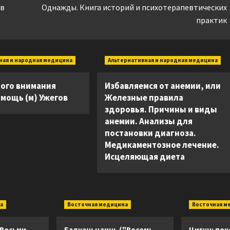
ев
Однажды. Книга историй и психотерапевтических
практик
ная и народная медицина
Альтернативная и народная медицина
бого внимания
Избавляемся от анемии, или
омощь (м) Ужегов
Железные правила
здоровья. Причины и виды
анемии. Анализы для
постановки диагноза.
Медикаментозное лечение.
Исцеляющая диета
а
Восточная медицина
Восточная м
 Восьми
Бадуаньцзинь ("Восемь
Цигун: пок