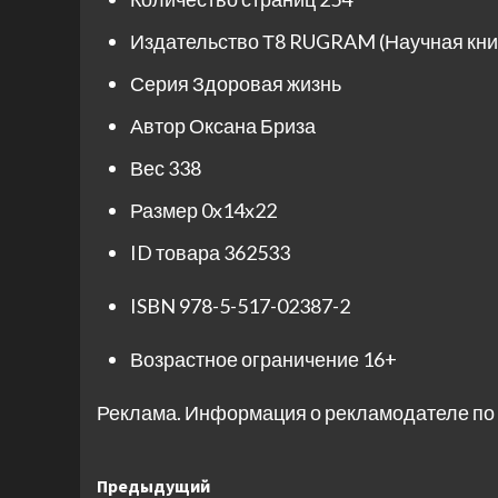
Издательство
Т8 RUGRAM (Научная кни
Серия
Здоровая жизнь
Автор
Оксана Бриза
Вес
338
Размер
0x14x22
ID товара
362533
ISBN
978-5-517-02387-2
Возрастное ограничение
16+
Реклама. Информация о рекламодателе по 
Навигация
Предыдущий