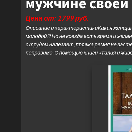
мужчине своей
Цена от: 1799 руб.
Описание и характеристикиКакая женщина
молодой?! Но не всегда есть время и жела
с трудом налезает, пряжка ремня не заст
поправимо. С помощью книги «Талия и жив