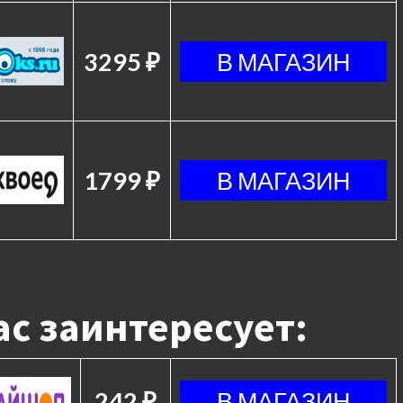
3295 ₽
1799 ₽
с заинтересует:
242 ₽