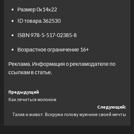
Размер
0x14x22
ID товара
362530
ISBN
978-5-517-02385-8
Возрастное ограничение
16+
Реклама. Информация о рекламодателе по
ссылкам в статье.
Навигация
Предыдущий
Как лечиться молоком
записи
Следующий:
Талия и живот. Вскружи голову мужчине своей мечты