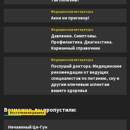
Медицинская литература
Акне не приговор!
Медицинская литература
Давление. Симптомы.
Профилактика. Диагностика.
Карманный справочник
Медицинская литература
Послушай доктора. Медицинские
рекомендации от ведущих
специалистов по питанию, сну и
другим ключевым аспектам
вашего здоровья
Возможно, вы пропустили:
Восточная медицина
Нечаянный Ци-Гун