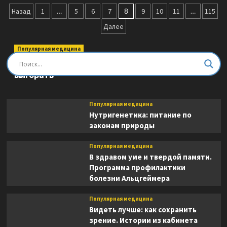
Бесприютные.
Пагинация
Магия
Назад
1
…
5
6
7
8
9
10
11
…
115
и
записей
Далее
наследие
рабства
на
Популярная медицина
Мадагаскаре
Быть врачом. Как помогать, развиваться и не
выгорать
Популярная медицина
Нутригенетика: питание по
законам природы
Популярная медицина
В здравом уме и твердой памяти.
Программа профилактики
болезни Альцгеймера
Популярная медицина
Видеть лучше: как сохранить
зрение. Истории из кабинета