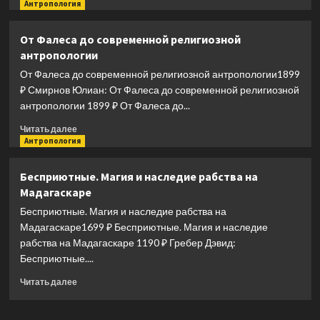
и
больше
Антропология
ее
о
забытого
Основы
От Фалеса до современной религиозной
создателя
генетики
антропологии
От Фалеса до современной религиозной антропологии1899
₽ Смирнов Юлиан: От Фалеса до современной религиозной
антропологии 1899 ₽ От Фалеса до...
Прочитать
Читать далее
больше
Антропология
о
От
Бесприютные. Магия и наследие рабства на
Фалеса
Мадагаскаре
до
современной
Бесприютные. Магия и наследие рабства на
религиозной
Мадагаскаре1699 ₽ Бесприютные. Магия и наследие
антропологии
рабства на Мадагаскаре 1190 ₽ Гребер Дэвид:
Бесприютные....
Прочитать
Читать далее
больше
о