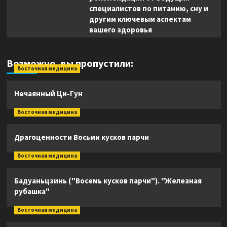
специалистов по питанию, сну и
другим ключевым аспектам
вашего здоровья
Возможно, вы пропустили:
Восточная медицина
Нечаянный Ци-Гун
Восточная медицина
Драгоценности Восьми кусков парчи
Восточная медицина
Бадуаньцзинь ("Восемь кусков парчи"). "Железная
рубашка"
Восточная медицина