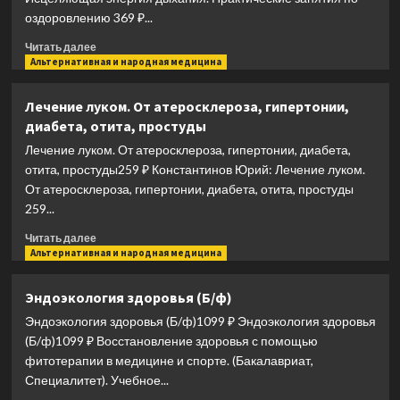
оздоровлению 369 ₽...
Прочитать
Читать далее
больше
Альтернативная и народная медицина
о
Исцеляющая
Лечение луком. От атеросклероза, гипертонии,
энергия
диабета, отита, простуды
дыхания.
Практические
Лечение луком. От атеросклероза, гипертонии, диабета,
занятия
отита, простуды259 ₽ Константинов Юрий: Лечение луком.
по
От атеросклероза, гипертонии, диабета, отита, простуды
оздоровлению
259...
Прочитать
Читать далее
больше
Альтернативная и народная медицина
о
Лечение
Эндоэкология здоровья (Б/ф)
луком.
Эндоэкология здоровья (Б/ф)1099 ₽ Эндоэкология здоровья
От
атеросклероза,
(Б/ф)1099 ₽ Восстановление здоровья с помощью
гипертонии,
фитотерапии в медицине и спорте. (Бакалавриат,
диабета,
Специалитет). Учебное...
отита,