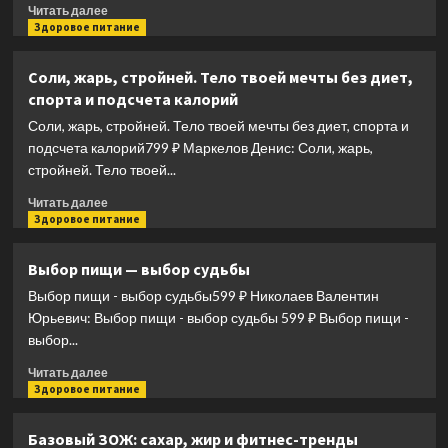
простуды
Прочитать
Читать далее
больше
Здоровое питание
о
Эндоэкология
Соли, жарь, стройней. Тело твоей мечты без диет,
здоровья
спорта и подсчета калорий
(Б/
ф)
Соли, жарь, стройней. Тело твоей мечты без диет, спорта и
подсчета калорий799 ₽ Маркелов Денис: Соли, жарь,
стройней. Тело твоей...
Прочитать
Читать далее
больше
Здоровое питание
о
Соли,
Выбор пищи — выбор судьбы
жарь,
Выбор пищи - выбор судьбы599 ₽ Николаев Валентин
стройней.
Тело
Юрьевич: Выбор пищи - выбор судьбы 599 ₽ Выбор пищи -
твоей
выбор...
мечты
Прочитать
без
Читать далее
больше
Здоровое питание
диет,
о
спорта
Выбор
и
Базовый ЗОЖ: сахар, жир и фитнес-тренды
пищи
подсчета