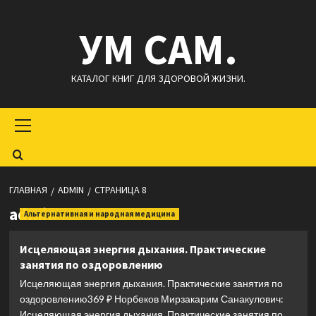
Перейти
УМ САМ.
к
содержимому
КАТАЛОГ КНИГ ДЛЯ ЗДОРОВОЙ ЖИЗНИ.
Основное
меню
ГЛАВНАЯ
ADMIN
СТРАНИЦА 8
admin
Альтернативная и народная медицина
Исцеляющая энергия дыхания. Практические
занятия по оздоровлению
Исцеляющая энергия дыхания. Практические занятия по
оздоровлению369 ₽ Норбеков Мирзакарим Санакулович:
Исцеляющая энергия дыхания. Практические занятия по