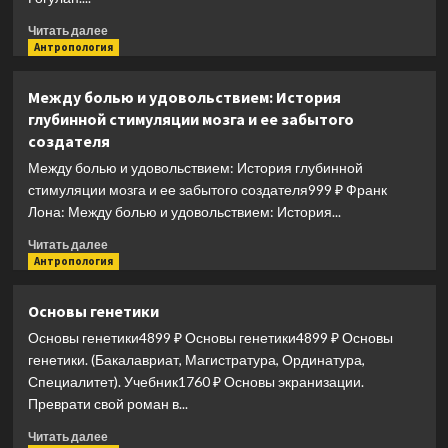
автора)
Прочитать
Читать далее
больше
Антропология
о
Лучшие
Между болью и удовольствием: История
рецепты
глубинной стимуляции мозга и ее забытого
Майи
создателя
Гогулан.
Здоровье
Между болью и удовольствием: История глубинной
и
стимуляции мозга и ее забытого создателя999 ₽ Франк
в
Лона: Между болью и удовольствием: История...
20,
и
Прочитать
Читать далее
в
больше
Антропология
70
о
лет!
Между
Основы генетики
болью
Основы генетики4899 ₽ Основы генетики4899 ₽ Основы
и
удовольствием:
генетики. (Бакалавриат, Магистратура, Ординатура,
История
Специалитет). Учебник1760 ₽ Основы экранизации.
глубинной
Преврати свой роман в...
стимуляции
мозга
Прочитать
Читать далее