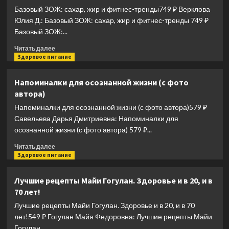
Базовый ЗОЖ: сахар, жир и фитнес-тренды749 ₽ Верклова
—
калорий
выбор
Юлия Д.: Базовый ЗОЖ: сахар, жир и фитнес-тренды 749 ₽
судьбы
Базовый ЗОЖ:...
Прочитать
Читать далее
больше
Здоровое питание
о
Базовый
Напоминалки для осознанной жизни (с фото
ЗОЖ:
автора)
сахар,
жир
Напоминалки для осознанной жизни (с фото автора)579 ₽
и
Савельева Дарья Дмитриевна: Напоминалки для
фитнес-
осознанной жизни (с фото автора) 579 ₽...
тренды
Прочитать
Читать далее
больше
Здоровое питание
о
Напоминалки
Лучшие рецепты Майи Гогулан. Здоровье и в 20, и в
для
70 лет!
осознанной
жизни
Лучшие рецепты Майи Гогулан. Здоровье и в 20, и в 70
(с
лет!549 ₽ Гогулан Майя Федоровна: Лучшие рецепты Майи
фото
Гогулан....