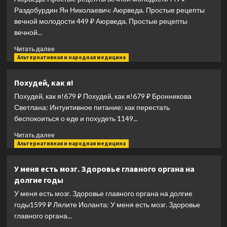
наука
Раздобурдин Ян Николаевич: Аюрведа. Простые рецепты
об
вечной молодости 449 ₽ Аюрведа. Простые рецепты
искусстве
вечной...
еды
Прочитать
Читать далее
больше
Альтернативная и народная медицина
о
Аюрведа.
Похудей, как я!
Простые
Похудей, как я!679 ₽ Похудей, как я!679 ₽ Бронникова
рецепты
вечной
Светлана: Интуитивное питание: как перестать
молодости
беспокоиться о еде и похудеть 1149...
Прочитать
Читать далее
больше
Альтернативная и народная медицина
о
Похудей,
У меня есть мозг. Здоровье главного органа на
как
долгие годы
я!
У меня есть мозг. Здоровье главного органа на долгие
годы1599 ₽ Лялите Иоланта: У меня есть мозг. Здоровье
главного органа...