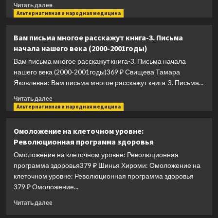
Прочитать
Читать далее
больше
Альтернативная и народная медицина
о
У
Вам письма многое расскажут книга-3. Письма
меня
начала нашего века (2000-2001годы)
есть
мозг.
Вам письма многое расскажут книга-3. Письма начала
Здоровье
нашего века (2000-2001годы)369 ₽ Свищева Тамара
главного
Яковлевна: Вам письма многое расскажут книга-3. Письма...
органа
на
Прочитать
Читать далее
долгие
больше
Альтернативная и народная медицина
годы
о
Вам
Омоложение на клеточном уровне:
письма
Революционная программа здоровья
многое
расскажут
Омоложение на клеточном уровне: Революционная
книга-3.
программа здоровья379 ₽ Шинья Хироми: Омоложение на
Письма
клеточном уровне: Революционная программа здоровья
начала
379 ₽ Омоложение...
нашего
века
Прочитать
Читать далее
(2000-
больше
2001годы)