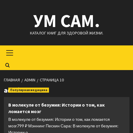
Перейти
УМ САМ.
к
содержимому
КАТАЛОГ КНИГ ДЛЯ ЗДОРОВОЙ ЖИЗНИ.
Основное
меню
ГЛАВНАЯ
ADMIN
СТРАНИЦА 10
admin
Популярная медицина
В молекуле от безумия: Истории о том, как
ломается мозг
В молекуле от безумия: Истории о том, как ломается
мозг799 ₽ Мэннинг Пескин Сара: В молекуле от безумия:
Истории о...