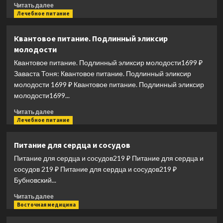
Энтерит.
Прочитать
Читать далее
Язва.
больше
Лечебное питание
Проктит…
о
Жизненная
Квантовое питание. Подлинный эликсир
сила
молодости
проростков
растений
Квантовое питание. Подлинный эликсир молодости1699 ₽
для
Заваста Тоня: Квантовое питание. Подлинный эликсир
ваш.здоров
молодости 1699 ₽ Квантовое питание. Подлинный эликсир
молодости1699...
Прочитать
Читать далее
больше
Лечебное питание
о
Квантовое
Питание для сердца и сосудов
питание.
Питание для сердца и сосудов219 ₽ Питание для сердца и
Подлинный
эликсир
сосудов 219 ₽ Питание для сердца и сосудов219 ₽
молодости
Бубновский...
Прочитать
Читать далее
больше
Восточная медицина
о