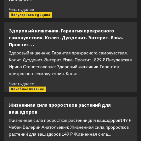
Прочитать
Читать далее
больше
Популярная медицина
о
В
Здоровый кишечник. Гарантия прекрасного
молекуле
самочувствия. Колит. Дуоденит. Энтерит. Язва.
от
Проктит…
безумия:
Истории
Здоровый кишечник. Гарантия прекрасного самочувствия.
о
Колит. Дуоденит. Энтерит. Язва. Проктит…829 ₽ Пигулевская
том,
Ирина Станиславовна: Здоровый кишечник. Гарантия
как
прекрасного самочувствия. Колит....
ломается
мозг
Прочитать
Читать далее
больше
Лечебное питание
о
Здоровый
Жизненная сила проростков растений для
кишечник.
ваш.здоров
Гарантия
прекрасного
Жизненная сила проростков растений для ваш.здоров149 ₽
самочувствия.
Чебан Валерий Анатольевич: Жизненная сила проростков
Колит.
растений для ваш.здоров 149 ₽ Жизненная сила...
Дуоденит.