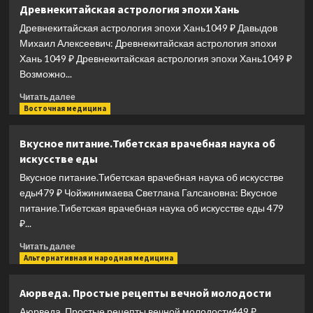
Питание
Древнекитайская астрология эпохи Хань
для
Древнекитайская астрология эпохи Хань1049 ₽ Давыдов
сердца
и
Михаил Алексеевич: Древнекитайская астрология эпохи
сосудов
Хань 1049 ₽ Древнекитайская астрология эпохи Хань1049 ₽
Возможно...
Прочитать
Читать далее
больше
Восточная медицина
о
Древнекитайская
Вкусное питание.Тибетская врачебная наука об
астрология
искусстве еды
эпохи
Хань
Вкусное питание.Тибетская врачебная наука об искусстве
еды479 ₽ Чойжинимаева Светлана Галсановна: Вкусное
питание.Тибетская врачебная наука об искусстве еды 479
₽...
Прочитать
Читать далее
больше
Альтернативная и народная медицина
о
Вкусное
Аюрведа. Простые рецепты вечной молодости
питание.Тибетская
Аюрведа. Простые рецепты вечной молодости449 ₽
врачебная