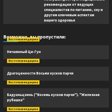
рекомендации от ведущих
специалистов по питанию, сну и
другим ключевым аспектам
вашего здоровья
Возможно, вы пропустили:
Восточная медицина
Нечаянный Ци-Гун
Восточная медицина
Драгоценности Восьми кусков парчи
Восточная медицина
Бадуаньцзинь ("Восемь кусков парчи"). "Железная
рубашка"
Восточная медицина