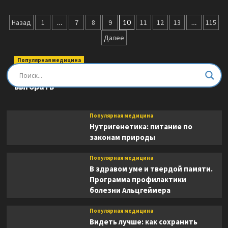
о
Омоложение
Пагинация
на
Назад
1
…
7
8
9
10
11
12
13
…
115
клеточном
записей
Далее
уровне:
Революционная
программа
Популярная медицина
здоровья
Быть врачом. Как помогать, развиваться и не
выгорать
Популярная медицина
Нутригенетика: питание по
законам природы
Популярная медицина
В здравом уме и твердой памяти.
Программа профилактики
болезни Альцгеймера
Популярная медицина
Видеть лучше: как сохранить