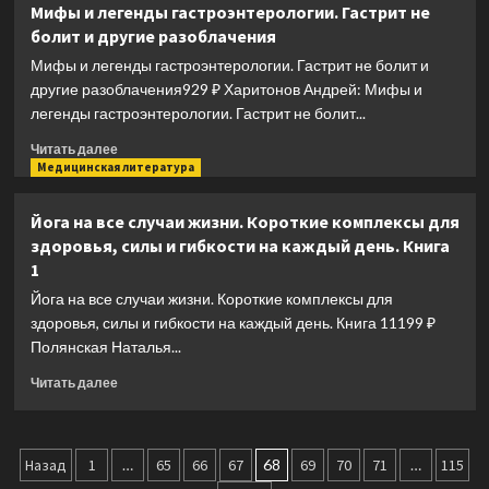
Мифы и легенды гастроэнтерологии. Гастрит не
железа.
болит и другие разоблачения
Все
от
Мифы и легенды гастроэнтерологии. Гастрит не болит и
анализов
другие разоблачения929 ₽ Харитонов Андрей: Мифы и
до
легенды гастроэнтерологии. Гастрит не болит...
методов
лечения
Прочитать
Читать далее
больше
Медицинская литература
о
Мифы
Йога на все случаи жизни. Короткие комплексы для
и
здоровья, силы и гибкости на каждый день. Книга
легенды
1
гастроэнтерологии.
Гастрит
Йога на все случаи жизни. Короткие комплексы для
не
здоровья, силы и гибкости на каждый день. Книга 11199 ₽
болит
Полянская Наталья...
и
другие
Прочитать
Читать далее
разоблачения
больше
о
Йога
Пагинация
на
Назад
1
…
65
66
67
68
69
70
71
…
115
все