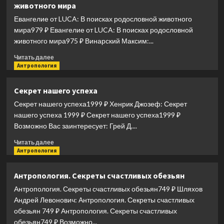
животного мира
о
самом
Евангелие от LUCA: В поисках родословной животного
ленивом
мира979 ₽ Евангелие от LUCA: В поисках родословной
органе
животного мира975 ₽ Винарский Максим:...
Прочитать
Читать далее
больше
Антропология
о
Евангелие
Секрет нашего успеха
от
Секрет нашего успеха1999 ₽ Хенрик Джозеф: Секрет
LUCA:
В
нашего успеха 1999 ₽ Секрет нашего успеха1999 ₽
поисках
Возможно Вас заинтересует: Грей Д....
родословной
Прочитать
животного
Читать далее
больше
Антропология
мира
о
Секрет
Антропология. Секреты счастливых обезьян
нашего
Антропология. Секреты счастливых обезьян749 ₽ Шляхов
успеха
Андрей Левонович: Антропология. Секреты счастливых
обезьян 749 ₽ Антропология. Секреты счастливых
обезьян749 ₽ Возможно...