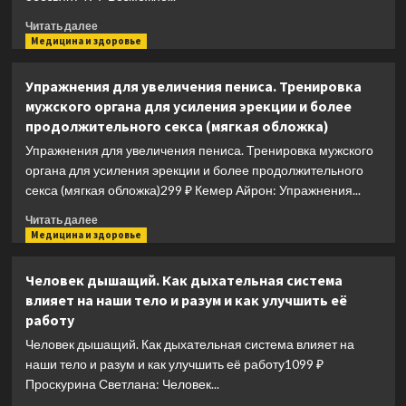
Прочитать
Читать далее
больше
Медицина и здоровье
о
Антропология.
Упражнения для увеличения пениса. Тренировка
Секреты
мужского органа для усиления эрекции и более
счастливых
продолжительного секса (мягкая обложка)
обезьян
Упражнения для увеличения пениса. Тренировка мужского
органа для усиления эрекции и более продолжительного
секса (мягкая обложка)299 ₽ Кемер Айрон: Упражнения...
Прочитать
Читать далее
больше
Медицина и здоровье
о
Упражнения
Человек дышащий. Как дыхательная система
для
влияет на наши тело и разум и как улучшить её
увеличения
работу
пениса.
Тренировка
Человек дышащий. Как дыхательная система влияет на
мужского
наши тело и разум и как улучшить её работу1099 ₽
органа
Проскурина Светлана: Человек...
для