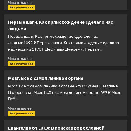
Прочитать
Читать далее
больше
Антропология
о
Я
Первые шаги. Как прямохождение сделало нас
не
людьми
люблю
сладкое
Первые шаги. Как прямохождение сделало нас
людьми1099 ₽ Первые шаги. Как прямохождение сделало
нас людьми 1190 ₽ ДеСильва Джереми: Первые...
Прочитать
Читать далее
больше
Антропология
о
Первые
Мозг. Всё о самом ленивом органе
шаги.
Мозг. Всё о самом ленивом органе699 ₽ Кузина Светлана
Как
прямохождение
Валерьевна: Мозг. Всё о самом ленивом органе 699 ₽ Мозг.
сделало
Всё...
нас
Прочитать
людьми
Читать далее
больше
Антропология
о
Мозг.
Евангелие от LUCA: В поисках родословной
Всё