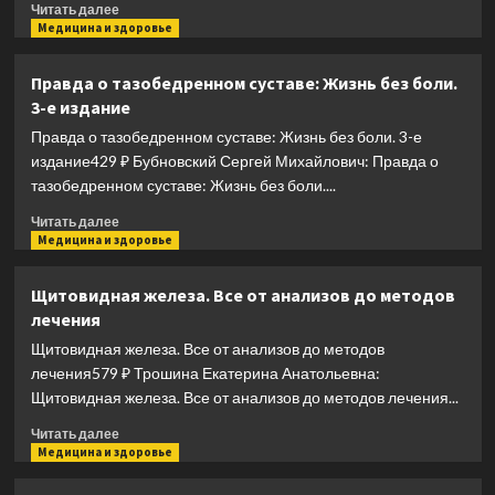
усиления
Прочитать
Читать далее
эрекции
больше
Медицина и здоровье
и
о
более
Человек
Правда о тазобедренном суставе: Жизнь без боли.
продолжительного
дышащий.
3-е издание
секса
Как
(мягкая
дыхательная
Правда о тазобедренном суставе: Жизнь без боли. 3-е
обложка)
система
издание429 ₽ Бубновский Сергей Михайлович: Правда о
влияет
тазобедренном суставе: Жизнь без боли....
на
наши
Прочитать
Читать далее
тело
больше
Медицина и здоровье
и
о
разум
Правда
Щитовидная железа. Все от анализов до методов
и
о
лечения
как
тазобедренном
улучшить
суставе:
Щитовидная железа. Все от анализов до методов
её
Жизнь
лечения579 ₽ Трошина Екатерина Анатольевна:
работу
без
Щитовидная железа. Все от анализов до методов лечения...
боли.
3-
Прочитать
Читать далее
е
больше
Медицина и здоровье
издание
о
Щитовидная