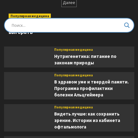
записей
Далее
случаи
жизни.
Короткие
Популярная медицина
комплексы
Быть врачом. Как помогать, развиваться и не
для
выгорать
здоровья,
силы
и
Популярная медицина
гибкости
Нутригенетика: питание по
на
законам природы
каждый
день.
Книга
Популярная медицина
1
В здравом уме и твердой памяти.
Программа профилактики
болезни Альцгеймера
Популярная медицина
Видеть лучше: как сохранить
зрение. Истории из кабинета
офтальмолога