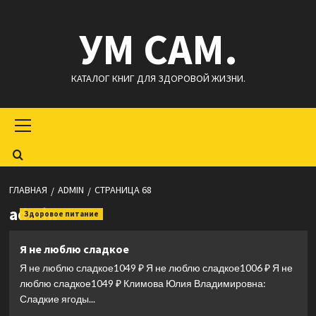
Перейти
УМ САМ.
к
содержимому
КАТАЛОГ КНИГ ДЛЯ ЗДОРОВОЙ ЖИЗНИ.
Основное
меню
ГЛАВНАЯ
ADMIN
СТРАНИЦА 68
admin
Здоровое питание
Я не люблю сладкое
Я не люблю сладкое1049 ₽ Я не люблю сладкое1006 ₽ Я не
люблю сладкое1049 ₽ Климова Юлия Владимировна:
Сладкие ягоды...