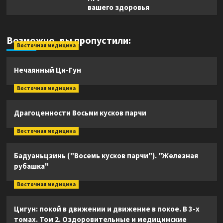
вашего здоровья
Возможно, вы пропустили:
Восточная медицина
Нечаянный Ци-Гун
Восточная медицина
Драгоценности Восьми кусков парчи
Восточная медицина
Бадуаньцзинь ("Восемь кусков парчи"). "Железная
рубашка"
Восточная медицина
Цигун: покой в движении и движение в покое. В 3-х
томах. Том 2. Оздоровительные и медицинские