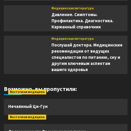
Медицинская литература
Давление. Симптомы.
Профилактика. Диагностика.
Карманный справочник
Медицинская литература
Послушай доктора. Медицинские
рекомендации от ведущих
специалистов по питанию, сну и
другим ключевым аспектам
вашего здоровья
Возможно, вы пропустили:
Восточная медицина
Нечаянный Ци-Гун
Восточная медицина