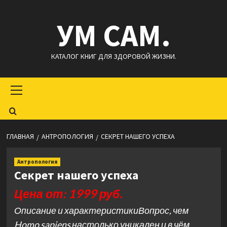
Перейти
УМ САМ.
к
содержимому
КАТАЛОГ КНИГ ДЛЯ ЗДОРОВОЙ ЖИЗНИ.
Основное
меню
ГЛАВНАЯ
АНТРОПОЛОГИЯ
СЕКРЕТ НАШЕГО УСПЕХА
Антропология
Секрет нашего успеха
Цена от: 1999 руб.
Описание и характеристикиВопрос, чем
Homo sapiens настолько уникален и в чём