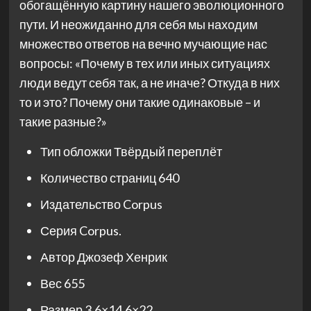
обогащённую картину нашего эволюционного
пути. И неожиданно для себя мы находим
множество ответов на вечно мучающие нас
вопросы: «Почему в тех или иных ситуациях
люди ведут себя так, а не иначе? Откуда в них
то и это? Почему они такие одинаковые – и
такие разные?»
Тип обложки
Твёрдый переплёт
Количество страниц
640
Издательство
Corpus
Серия
Corpus.
Автор
Джозеф Хенрик
Вес
655
Размер
3.6×14.6×22